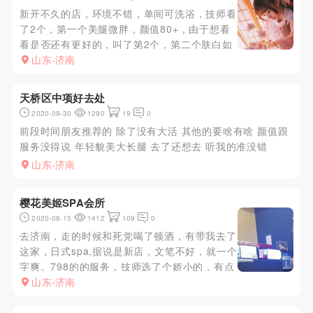
新开不久的店，环境不错，单间可洗浴，技师看
了2个，第一个美腿微胖，颜值80+，由于想看
看是否还有更好的，叫了第2个，第二个肤白如
玉，娇小靓丽，留下。莞式流程，细节不表，服
山东-济南
务态度很好，最后口出。总体体验尚可。
天桥区中项好去处
2020-09-30
1290
19
0
前段时间朋友推荐的 除了没有大活 其他的要啥有啥 颜值跟
服务没得说 年轻貌美大长腿 去了还想去 听我的准没错
山东-济南
樱花美姬SPA会所
2020-08-15
1412
109
0
去济南，走的时候和死党喝了顿酒，有带我去了
这家，日式spa,据说是新店，文笔不好，就一个
字爽。798的的服务，技师选了个娇小的，有点
童颜巨乳的感觉，胸有C，但身材娇小，显大嘿
山东-济南
嘿。服务很好，技术也很好。