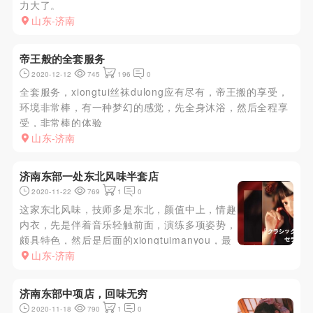
力大了。
山东-济南
帝王般的全套服务
2020-12-12
745
196
0
全套服务，xiongtui丝袜dulong应有尽有，帝王搬的享受，
环境非常棒，有一种梦幻的感觉，先全身沐浴，然后全程享
受，非常棒的体验
山东-济南
济南东部一处东北风味半套店
2020-11-22
769
1
0
这家东北风味，技师多是东北，颜值中上，情趣
内衣，先是伴着音乐轻触前面，演练多项姿势，
颇具特色，然后是后面的xiongtuimanyou，最
后口或手出，技师服务态度很好，值得体验。
山东-济南
济南东部中项店，回味无穷
2020-11-18
790
1
0