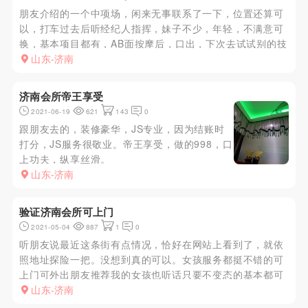
朋友介绍的一个中项场，闲来无事联系了一下，位置还算可
以，打车过去后听经纪人指挥，妹子不少，年轻，不满意可
换，基本项目都有，AB面按摩后，口出，下次去试试别的技
师
山东-济南
济南会所帝王享受
2021-06-19
621
143
0
跟朋友去的，装修豪华，JS专业，因为结账时
打分，JS服务很敬业。帝王享受，做的998，口
上功夫，纵享丝滑。
山东-济南
验证济南会所可上门
2021-05-04
887
1
0
听朋友说最近这条街有点情况，恰好在网站上看到了，就依
照地址探险一把。没想到真的可以。女孩服务都挺不错的可
上门可外出朋友推荐我的女孩也听话只要不变态的基本都可
以我玩的是7号图片有点差异不过相差不大生过孩子但是保
山东-济南
养的挺好下面第一次还有点紧第2次3次就不行了不过 ouhua