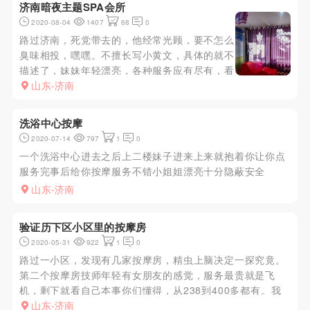
济南暗夜主题SPA会所
2020-08-04
1407
68
0
路过济南，死党带去的，他经常光顾，要不怎么
臭味相投，嘿嘿。不擅长写小黄文，具体的就不
描述了，妹妹年轻漂亮，各种服务应有尽有，看
你钱包了。我做的768的，一个字爽。
山东-济南
洗浴中心按摩
2020-07-14
797
1
0
一个洗浴中心进去之后上二楼妹子进来上来就抱着你让你点
服务完事后给你按摩服务不错小姐姐漂亮十分隐蔽安全
山东-济南
验证历下区小区里的按摩房
2020-05-31
922
1
0
路过一小区，发现有几家按摩房，精虫上脑决定一探究竟。
第二个按摩房技师年轻有女朋友的感觉，服务最贵就是飞
机，剩下就看自己本事你们懂得，从238到400多都有。我
朋友找的一个南方女孩说服务不错，我叫了一个济南本地的
山东-济南