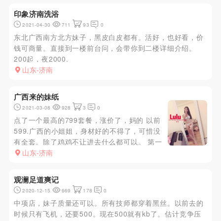
比较到位一个...
印象济南洗浴
2021-04-30
711
93
0
东北广西南方北方妹子，黑皮白皮都有。活好，也好看，价
钱可商量。直接到一楼前台问，会带你到二楼详细介绍。
200起，夜2000.
山东-济南
广西来的妹纸
2021-03-08
928
3
0
点了一个最高的799套餐，涨价了，妈的 以前
599.广西的小姐姐，身材好的不得了，可惜没
有全套。除了鸡鸡不让进去什么都可以。 第一
炮是跟小姐姐69，她含着我的鸡鸡，我舔着她
山东-济南
的菊花，射在嘴里。后来搂着聊天，差点聊出哥
们的感觉。第二泡飞机出来。 身材，皮肤一级
观澜足道爽记
棒。
2020-12-15
669
178
0
中项店，妹子质量还可以。所有技师都穿着黑丝。以前去的
时候只有飞机，还要500。现在500就有kb了。估计竞争压