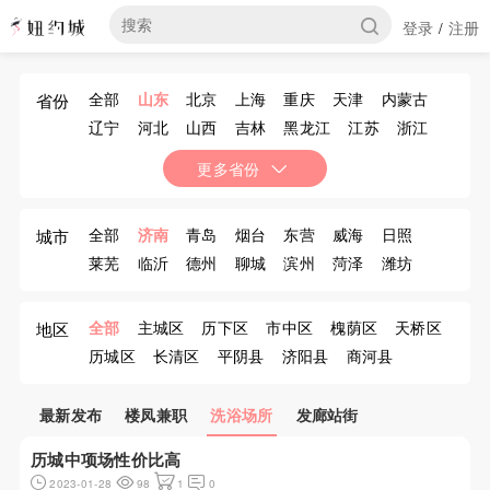
登录
注册
/
全部
山东
北京
上海
重庆
天津
内蒙古
省份
辽宁
河北
山西
吉林
黑龙江
江苏
浙江
安徽
福建
江西
河南
湖北
湖南
广东
更多省份
广西
海南
四川
贵州
云南
西藏
陕西
甘肃
青海
宁夏
新疆
香港
澳门
台湾
全部
济南
青岛
烟台
东营
威海
日照
城市
莱芜
临沂
德州
聊城
滨州
菏泽
潍坊
济宁
泰安
淄博
枣庄
全部
主城区
历下区
市中区
槐荫区
天桥区
地区
历城区
长清区
平阴县
济阳县
商河县
章丘市
最新发布
楼凤兼职
洗浴场所
发廊站街
历城中项场性价比高
2023-01-28
98
1
0