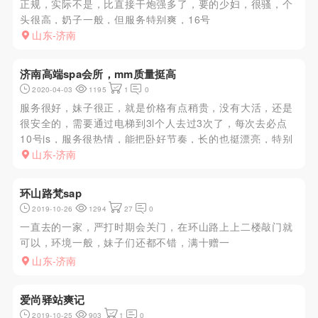
正规，实际不是，比直接干炮强多了，要的少妇，很骚，个
头很高，奶子一般，但服务特别爽，16号
山东-济南
济南高端spa会所，mm质量挺高
2020-04-03
1195
1
0
服务很好，妹子很正，就是价格有点稍贵，没有大活，还是
很安全的，需要通过电梯到3l个人去过3次了，每次去必点
10号js，服务很热情，能把卧好节奏，长的也挺漂亮，特别
是一对dx，xt非常舒服
山东-济南
环山路梵sap
2019-10-26
1294
27
0
一直去的一家，严打时期会关门，在环山路上上二楼敲门就
可以，环境一般，妹子们还都不错，满十赠一
山东-济南
爱尚驿站爽记
2019-10-25
903
1
0