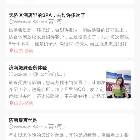
小姑娘，一看就是刚入行什么也不懂 很爽啊
天桥区酒店里的SPA，去过许多次了
2020-05-31
1013
2
0
姑娘素质高，环境好，做SPA推油，和姑娘聊的好可以上，
适合休闲放松以及招待客户，去过很多次了，几乎每次都找
5号个不高，但是奶子大 沟很深 特诱人 而且服务态度很好
老公老公的叫着 听着很舒坦 做活之前还跟你调调情 做起活
山东-济南
来很认真很投入 没有半点应付的样子 随便亲 随便摸 干起来
很...
济南嫩妹会所体验
2020-05-14
1207
2
0
最近受疫情影响，想玩都找不到位置了，让朋友
介绍了个，说是会所，加了店里的QQ，发了定
位找过去的，还比较隐秘，不是很好找，难怪现
在能开门营业。服务项目比较多，可以选套餐，
山东-济南
也可以自己选择加钟。选了一个1388的套餐，
xiongtui+kb+两水，总共80分钟，妹子帮洗澡
济南爆爽丝足
澡哦，嘿嘿。服...
2020-04-21
1154
1
0
有史以来体验的最好的丝足，真的是超级爽，店面看上去很