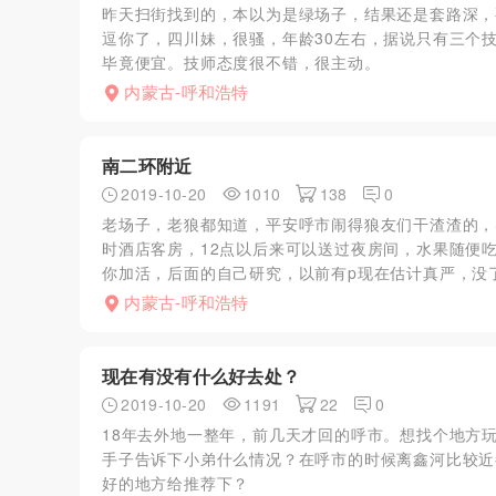
昨天扫街找到的，本以为是绿场子，结果还是套路深，
逗你了，四川妹，很骚，年龄30左右，据说只有三个
毕竟便宜。技师态度很不错，很主动。
内蒙古-呼和浩特
南二环附近
2019-10-20
1010
138
0
老场子，老狼都知道，平安呼市闹得狼友们干渣渣的，
时酒店客房，12点以后来可以送过夜房间，水果随便
你加活，后面的自己研究，以前有p现在估计真严，没
内蒙古-呼和浩特
现在有没有什么好去处？
2019-10-20
1191
22
0
18年去外地一整年，前几天才回的呼市。想找个地方
手子告诉下小弟什么情况？在呼市的时候离鑫河比较近
好的地方给推荐下？