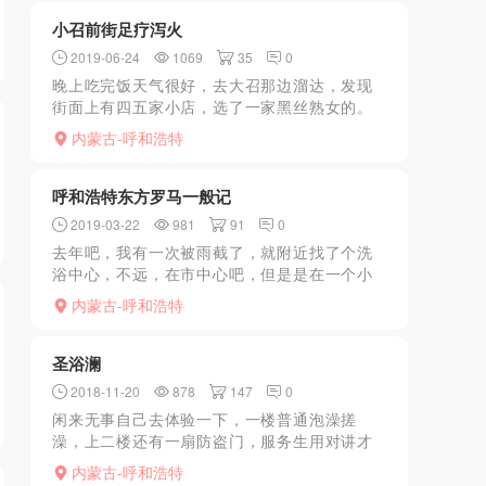
小召前街足疗泻火
2019-06-24
1069
35
0
晚上吃完饭天气很好，去大召那边溜达，发现
街面上有四五家小店，选了一家黑丝熟女的。
上去二楼先口后干，七八分钟交货。此女甚
内蒙古-呼和浩特
骚，山西人，全程女上慢摇，自己拿出奶子让
你咬。小店安全系数尚可...
呼和浩特东方罗马一般记
2019-03-22
981
91
0
去年吧，我有一次被雨截了，就附近找了个洗
浴中心，不远，在市中心吧，但是是在一个小
巷子里的特别豪华的地方，本来我以为没服务
内蒙古-呼和浩特
的，但是我进去后本来买的是美团的套票，但
是进去洗完，坐电梯去...
圣浴澜
2018-11-20
878
147
0
闲来无事自己去体验一下，一楼普通泡澡搓
澡，上二楼还有一扇防盗门，服务生用对讲才
给开门，上二楼之后进房间，环境一般，电视
内蒙古-呼和浩特
偶尔还放个簧片，一次kb，一次ml，技师普遍