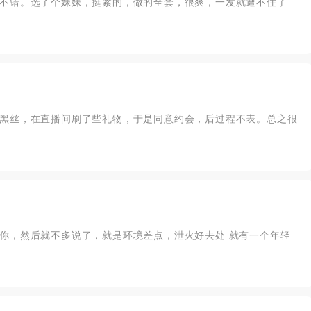
不错。选了个妹妹，挺紧的，做的全套，很爽，一发就遭不住了
黑丝，在直播间刷了些礼物，于是同意约会，后过程不表。总之很
你，然后就不多说了，就是环境差点，泄火好去处 就有一个年轻