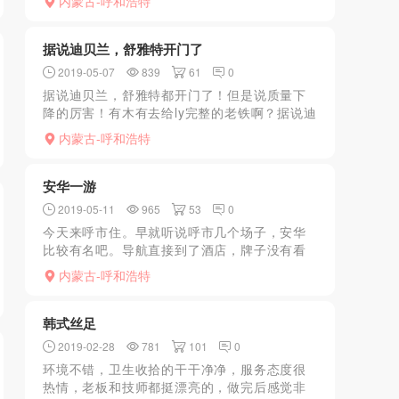
内蒙古-呼和浩特
家能给几个做丝足的好地方
据说迪贝兰，舒雅特开门了
2019-05-07
839
61
0
据说迪贝兰，舒雅特都开门了！但是说质量下
降的厉害！有木有去给ly完整的老铁啊？据说迪
贝兰，舒雅特都开门了！但是说质量下降的厉
内蒙古-呼和浩特
害！有木有去给ly完整的老铁啊？据说迪贝兰，
舒雅特都开门...
安华一游
2019-05-11
965
53
0
今天来呼市住。早就听说呼市几个场子，安华
比较有名吧。导航直接到了酒店，牌子没有看
到，但是进了酒店上去就能直接找到。与部长
内蒙古-呼和浩特
聊了一会，就说会安排好。到了房间，来了一
个MM，聊了一会后就...
韩式丝足
2019-02-28
781
101
0
环境不错，卫生收拾的干干净净，服务态度很
热情，老板和技师都挺漂亮的，做完后感觉非