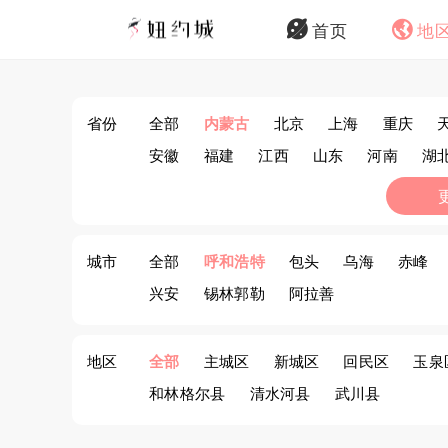
首页
地
省份
全部
内蒙古
北京
上海
重庆
安徽
福建
江西
山东
河南
湖
西藏
陕西
甘肃
青海
宁夏
新
城市
全部
呼和浩特
包头
乌海
赤峰
兴安
锡林郭勒
阿拉善
地区
全部
主城区
新城区
回民区
玉泉
和林格尔县
清水河县
武川县