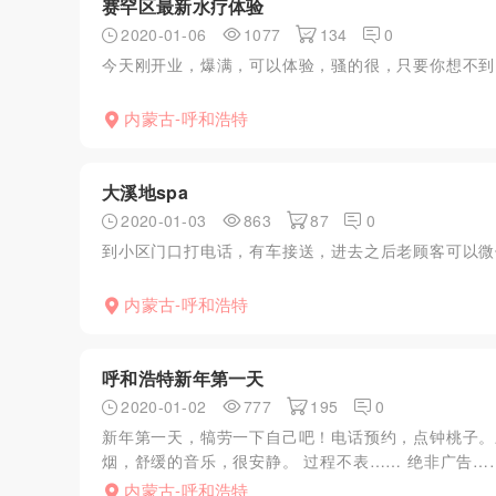
赛罕区最新水疗体验
2020-01-06
1077
134
0
今天刚开业，爆满，可以体验，骚的很，只要你想不到
内蒙古-呼和浩特
大溪地spa
2020-01-03
863
87
0
到小区门口打电话，有车接送，进去之后老顾客可以微
内蒙古-呼和浩特
呼和浩特新年第一天
2020-01-02
777
195
0
新年第一天，犒劳一下自己吧！电话预约，点钟桃子。
烟，舒缓的音乐，很安静。 过程不表…… 绝非广告…
内蒙古-呼和浩特