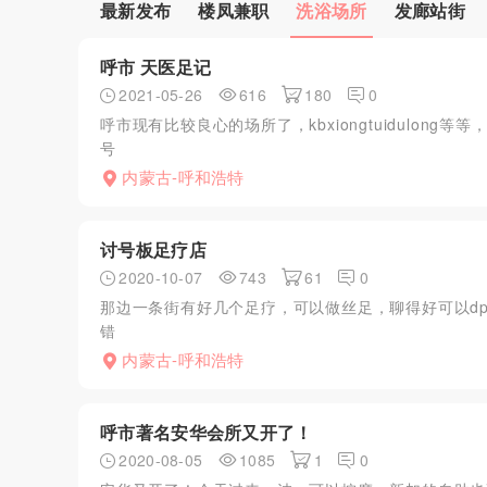
最新发布
楼凤兼职
洗浴场所
发廊站街
呼市 天医足记
2021-05-26
616
180
0
呼市现有比较良心的场所了，kbxiongtuidulon
号
内蒙古-呼和浩特
讨号板足疗店
2020-10-07
743
61
0
那边一条街有好几个足疗，可以做丝足，聊得好可以d
错
内蒙古-呼和浩特
呼市著名安华会所又开了！
2020-08-05
1085
1
0