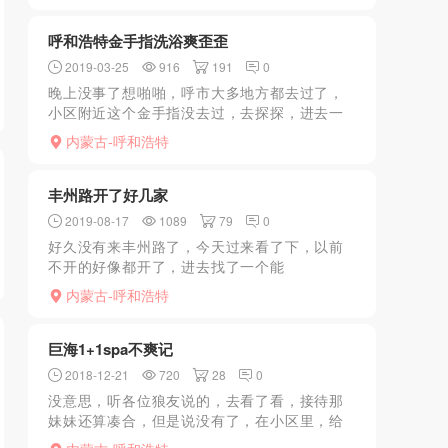
岁数较大，但是活不...
呼和浩特金手指洗浴爽歪歪
2019-03-25
916
191
0
晚上没事了想啪啪，呼市大多地方都去过了，
小区附近这个金手指没去过，去探探，进去一
问，有套票，换衣服洗澡然后一个隐秘的门上
内蒙古-呼和浩特
三楼，房间还可以，近来好多小姐，随便挑了
一个长得和我小学老师...
丰州路开了好几家
2019-08-17
1089
79
0
好久没有来丰州路了，今天过来看了下，以前
不开的好像都开了，进去找了一个能
wutaokouhuo的，说最近查的不严了，wutao
内蒙古-呼和浩特
口了一会，打了一炮，感觉还可以，就是质量
一般。
巨海1+1spa不爽记
2018-12-21
720
28
0
没意思，听各位狼友说的，去看了看，接待那
妹妹还算凑合，但是说没有了，在小区里，给
了个电话，总觉得不安全，扫兴而归，希望大