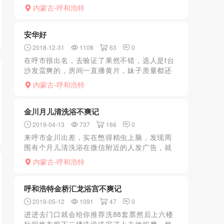
常不错，舒服，放松，反正我感觉挺好，下次
内蒙古-呼和浩特
去做帝王……
安华好
2018-12-31
1108
63
0
在呼市很出名，去验证了果然不错，选人是t台
沙发蛮爽的，房间一直播黄片，妹子质量都还
行，都是两次，制服给我很大惊喜，民国女学
内蒙古-呼和浩特
生薄纱，可爱的不行。还有水床阴推，总之我
在这里见的服务是最...
金川月儿清洗浴不爽记
2019-04-13
737
166
0
来呼市金川出差，实在憋得精虫上脑，发现周
围有个月儿清洗浴在微信附近的人发广告，就
去看看吧，晚上九点去的一个人也没有，洗澡
内蒙古-呼和浩特
环境极差，无奈憋得受不了还是叫了特服，来
了个身材还可以长得实...
呼和浩特金桥汇龙浴宫不爽记
2019-05-12
1091
47
0
进进去门口就会给你推荐洗88套票然后上六楼