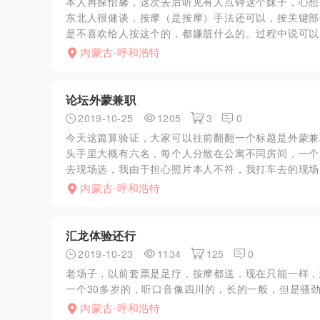
本人再探怡馨，这次去后听见有人点钟这个妹子，心想
东北人很健谈，按摩（是按摩）手法还可以，按关键部
是不喜欢给人按这个的，都嫌脏什么的。过程中说可以口，
内蒙古-呼和浩特
论坛外蒙兼职
2019-10-25
1205
3
0
今天这篇算验证，大家可以往前翻翻一个标题是外蒙兼
头手里大概有六名，每个人分散在公寓不同房间，一个
去现场选，我由于担心照片本人不符，我打车去的现场，
内蒙古-呼和浩特
汇龙体验还行
2019-10-23
1134
125
0
老场子，以前套票是足疗，按摩都送，现在只能一样，
一个30多岁的，听口音像四川的，长的一般，但是骚
内蒙古-呼和浩特