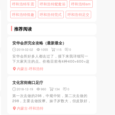
呼和浩特车震
呼和浩特鸳鸯浴
呼和浩特sm
呼和浩特情趣
呼和浩特莞式
呼和浩特足交
推荐阅读
安华会所完全攻略（最新最全）
2019-02-02
1055
115
0
安华会所好多人都去过了，接下来我详细写一
下大家关注的点。价格目前有4种400+600+这
两个价位是红牌700+是蓝牌1100+好像是黄牌
内蒙古-呼和浩特
没看到数量目前50多其中红牌占一多半，蓝牌
一...
文化宫街南口足疗
2018-12-19
960
134
0
第一次去做的298，中规中矩，第二次去做的
298，主要去做按摩。妹子岁数大，但皮肤好，
温柔。第三次，大家懂的，与妹子熟悉后…
内蒙古-呼和浩特