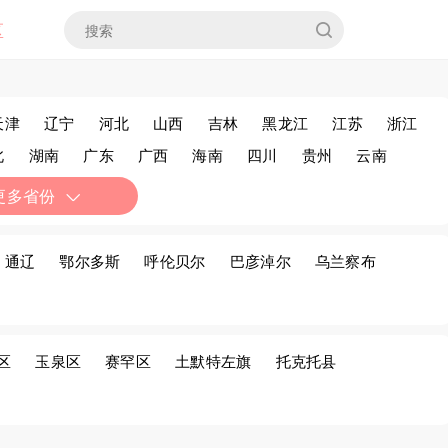
区
天津
辽宁
河北
山西
吉林
黑龙江
江苏
浙江
北
湖南
广东
广西
海南
四川
贵州
云南
疆
香港
澳门
台湾
更多省份
通辽
鄂尔多斯
呼伦贝尔
巴彦淖尔
乌兰察布
区
玉泉区
赛罕区
土默特左旗
托克托县