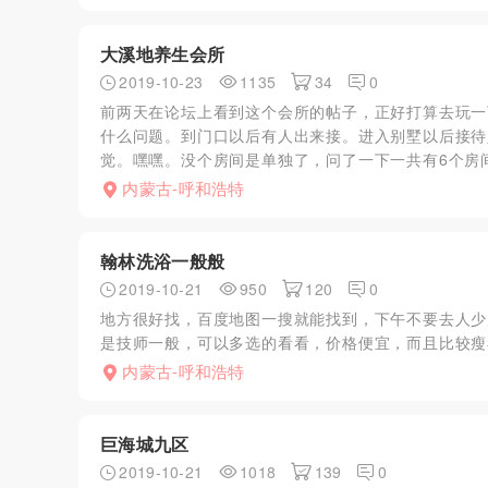
大溪地养生会所
2019-10-23
1135
34
0
前两天在论坛上看到这个会所的帖子，正好打算去玩一
什么问题。到门口以后有人出来接。进入别墅以后接待
觉。嘿嘿。没个房间是单独了，问了一下一共有6个房间
内蒙古-呼和浩特
翰林洗浴一般般
2019-10-21
950
120
0
地方很好找，百度地图一搜就能找到，下午不要去人少
是技师一般，可以多选的看看，价格便宜，而且比较瘦
内蒙古-呼和浩特
巨海城九区
2019-10-21
1018
139
0