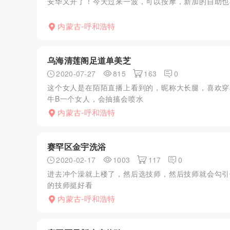
安华又开了！今天过来一波，可以按摩，新加的自助也
内蒙古-呼和浩特
乌海清莲阁足道单美芝
2020-07-27
815
163
0
这个女人是在陌陌直播上看到的，昵称大长腿，喜欢穿
牛B一个女人，会抽搐会喷水
内蒙古-呼和浩特
赛罕区金宇洗浴
2020-02-17
1003
117
0
进去冲个澡就上楼了，然后选技师，然后技师就会勾引
的技师挺好看
内蒙古-呼和浩特