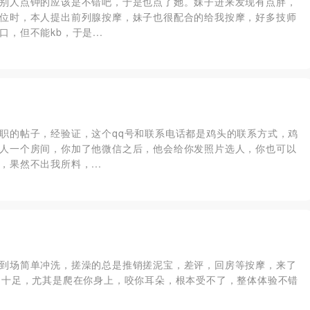
别人点钟的应该是不错吧，于是也点了她。妹子进来发现有点胖，
位时，本人提出前列腺按摩，妹子也很配合的给我按摩，好多技师
但不能kb，于是...
职的帖子，经验证，这个qq号和联系电话都是鸡头的联系方式，鸡
人一个房间，你加了他微信之后，他会给你发照片选人，你也可以
果然不出我所料，...
到场简单冲洗，搓澡的总是推销搓泥宝，差评，回房等按摩，来了
劲十足，尤其是爬在你身上，咬你耳朵，根本受不了，整体体验不错