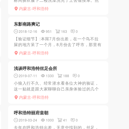
标间换衣服下二楼洗澡洗完了上去做按摩。然
后妹妹边做按摩边挑逗你长相一般全是南方人
内蒙古-呼和浩特
皮肤好挑逗你硬了就让你做238的推油是用
xiongtui可...
东影南路爽记
2018-12-16
951
163
0
【验证细节】:本屌7月份出差，在一个鸟不拉
屎的地方呆了一个月，8月份去了呼市，那里有
个项目，晚上吃完饭闲来无事，也是跟俩同事
内蒙古-呼和浩特
憋了一个月了，蠢蠢欲动，随开车瞎转悠，本
来想在那个内蒙古...
浅谈呼和浩特丝足会所
2019-07-11
1330
188
0
小狼入行不久、经常潜水看各位大神的验证，
这一贴就是跟大家聊聊自己亲身体验过的几个
丝足，其实之前咱们内蒙板块很多大手已经分
内蒙古-呼和浩特
享了不少了像是擎天柱大哥等。但是简单聊一
下自己的感受吧、也算...
呼和浩特丽府皇朝
2019-03-24
1000
41
0
去年在呼和浩特出差，无意中找到的，丝足，