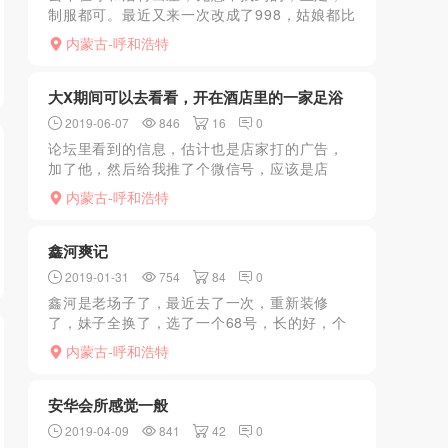
制服都可。最近又来一次改成了998，姑娘都比
较良家，xiongtui慢游都很细致，舔耳朵很舒
内蒙古-呼和浩特
服，配上呻吟喘息声很快就来了感觉。可以让js
脱光...
大X期间可以去看看，开在酒店里的一家足浴
2019-06-07
846
16
0
论坛里看到的信息，估计也是店家打的广告，
加了他，然后给我推了个微信号，应该是店
员，加了后询问了一下，准备亲身体验。聊天
内蒙古-呼和浩特
中谈到服务有丝足80分钟，大活分50分钟和70
分钟，大X期间旱...
鑫河爽记
2019-01-31
754
84
0
鑫河是老场子了，最近去了一次，重新装修
了，妹子全换了，选了一个68号，长的好，个
子也高，服务很到位，一点也不像小姐，建议
内蒙古-呼和浩特
大家去。
安华会所感觉一般
2019-04-09
841
42
0