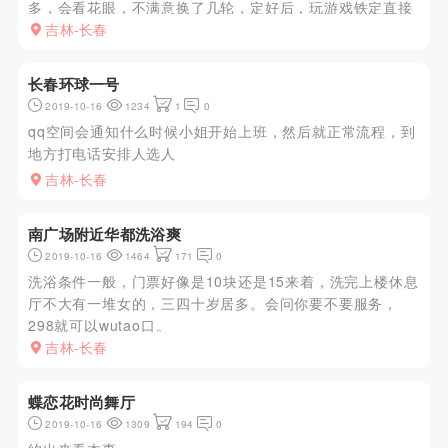
多，会看花眼，不满意换了几轮，定好后，玩游戏铁定直接
先上大风车，之后就随意发挥。总结就是喝酒唱歌加开大。
吉林-长春
长春环球一号
2019-10-16
1234
1
0
qq空间会通知什么时候小姐开始上班，然后就正常流程，到
地方打电话安排人选人
吉林-长春
南广场附近华都洗浴爽
2019-10-16
1464
171
0
洗浴条件一般，门票好像是10块还是15来着，洗完上楼休息
厅不大有一堆女的，三四十岁居多。会问你要不要服务，
298就可以wutao口。
吉林-长春
蝶恋花时尚舞厅
2019-10-16
1309
194
0