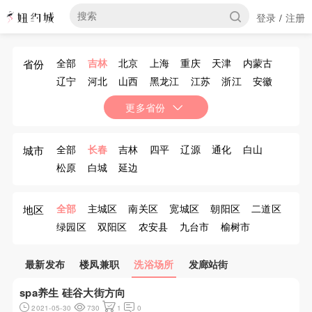
登录
注册
/
全部
吉林
北京
上海
重庆
天津
内蒙古
省份
辽宁
河北
山西
黑龙江
江苏
浙江
安徽
福建
江西
山东
河南
湖北
湖南
广东
更多省份
广西
海南
四川
贵州
云南
西藏
陕西
甘肃
青海
宁夏
新疆
香港
澳门
台湾
全部
长春
吉林
四平
辽源
通化
白山
城市
松原
白城
延边
全部
主城区
南关区
宽城区
朝阳区
二道区
地区
绿园区
双阳区
农安县
九台市
榆树市
德惠市
最新发布
楼凤兼职
洗浴场所
发廊站街
spa养生 硅谷大街方向
2021-05-30
730
1
0