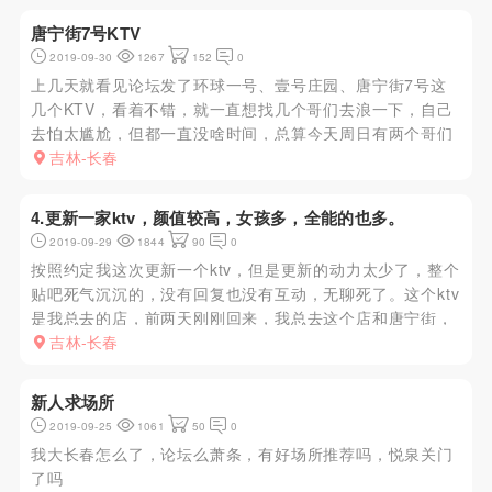
选了一个年龄稍大...
唐宁街7号KTV
2019-09-30
1267
152
0
上几天就看见论坛发了环球一号、壹号庄园、唐宁街7号这
几个KTV，看着不错，就一直想找几个哥们去浪一下，自己
去怕太尴尬，但都一直没啥时间，总算今天周日有两个哥们
有时间了，直接就跟客源微信说定个中包，晚上8点左右
吉林-长春
到，因为之前就把客源微信加上了，问他几点妹子多，告诉
我8点左右到最好，因...
4.更新一家ktv，颜值较高，女孩多，全能的也多。
2019-09-29
1844
90
0
按照约定我这次更新一个ktv，但是更新的动力太少了，整个
贴吧死气沉沉的，没有回复也没有互动，无聊死了。这个ktv
是我总去的店，前两天刚刚回来，我总去这个店和唐宁街，
因为这两个店安全＋高档，女孩也都不错，全程都挺嗨，有
吉林-长春
兴致以后去隔壁＋600为爱鼓掌，过夜的话是1500，都看你
自己怎...
新人求场所
2019-09-25
1061
50
0
我大长春怎么了，论坛么萧条，有好场所推荐吗，悦泉关门
了吗