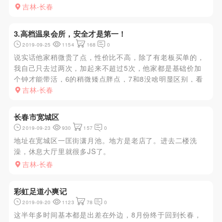
吉林-长春
3.高档温泉会所，安全才是第一！
2019-09-25
1154
168
0
说实话他家稍微贵了点，性价比不高，除了有老板买单的，
我自己只去过两次，加起来不超过5次，他家都是基础价加
个钟才能带活，6的稍微矮点胖点，7和8没啥明显区别，看
你感觉了，简单冲个澡，上楼找经理，他就领你去啦，他家
吉林-长春
按摩房门口有个玻璃，外面能看见里面，跟彩溢一样，我觉
得巨尴尬，我感觉现...
长春市宽城区
2019-09-23
930
157
0
地址在宽城区一匡街潇月池。地方是老店了。进去二楼洗
澡，休息大厅里就很多JS了。
吉林-长春
彩虹足道小爽记
2019-09-20
1123
78
0
这半年多时间基本都是出差在外边，8月份终于回到长春，