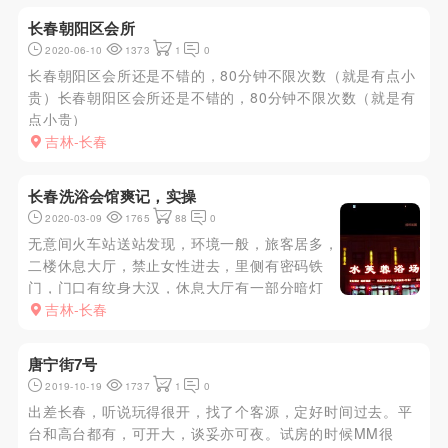
长春朝阳区会所
2020-06-10
1373
1
0
长春朝阳区会所还是不错的，80分钟不限次数（就是有点小
贵）长春朝阳区会所还是不错的，80分钟不限次数（就是有
点小贵）
吉林-长春
长春洗浴会馆爽记，实操
2020-03-09
1765
88
0
无意间火车站送站发现，环境一般，旅客居多，
二楼休息大厅，禁止女性进去，里侧有密码铁
门，门口有纹身大汉，休息大厅有一部分暗灯
区，技师10个左右，总评8分。会会馆手法，套
吉林-长春
路双飞等，量力而行，不催。
唐宁街7号
2019-10-19
1737
1
0
出差长春，听说玩得很开，找了个客源，定好时间过去。平
台和高台都有，可开大，谈妥亦可夜。试房的时候MM很