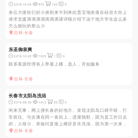
2019-10-04
973
104
0
各位大佬你们好小弟初来乍到来此贵宝地坐落在硅谷大街上
请求支援滴滴滴滴滴滴滴请详细介绍下这个地方学生这么多
怎么能玩的那么少
吉林-长春
东圣御泉爽
2019-10-03
1335
1
0
联系客源经理有人带着上楼，选人，开始服务
吉林-长春
长春市太阳岛洗浴
2019-09-30
1412
25
0
闲来无事，网上搜长春的好地方。发现太阳岛口碑不错，打
车前往。与吉康在同一条街上，进屋拖鞋，因为是工作日去
的，人很少。老板问直接上楼还是先洗澡，因为第一次来，
先洗澡。洗浴很简陋，还有些冷，冲完澡领到对门选人，年
吉林-长春
龄都偏大，有一个目测200斤＋，口味重的ly可以试一下，