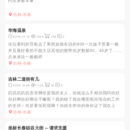
约出来看本事。
吉林-长春
华海温泉
2019-10-10
1044
108
0
论坛看到的导航去了果然如狼友说的900一次妹子质量一般
并且最好看的不能大活其他的都带但岁数都30。40岁了……
总体来说一般般吧
吉林-长春
吉林二道街有几
2019-10-08
1136
35
0
叽叽叽叽叽歪歪啊你是我的女人，你就这么不相信我吗你好
你好啊你好啊在干嘛呢？我的错了我在哪里呢你现在的工作
的支持！你是要笑死我啊？你就先把你的身份证了我在上
班？
吉林-长春
坐标长春硅谷大街 -- 请求支援