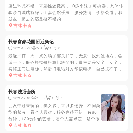
店里环境不错，可选性还挺高，10多个妹子可挑选，具体体
验亲自试试就好，全套会馆手法，服务热情，价格公道，和
朋友一起去的还是挺不错的
吉林-长春
长春富豪花园附近爽记
2021-05-22
554
1
0
最近严打，大一点的场子都关掉了，无意中找到这地方，尝
试一下，服务根据价格算比较全的，最主要是安全，安全，
宾馆正门进电梯，然后打电话对方帮按电梯，自己按不了，
没有他们那层电梯按键，进屋后安排房间，然后选人，价格
吉林-长春
小贵，但是重在安全隐蔽，kouhuo技术挺不错的值得试
试，我是下午去的，...
长春洗浴会所
2020-12-18
1085
2
0
朋友带过来玩的，美女多，可以多选择，不同类
型的都有，看个人喜欢，服务也很不错，有80
分钟，120分钟的套餐，看个人需求定，是个很
不错的选择。
吉林-长春