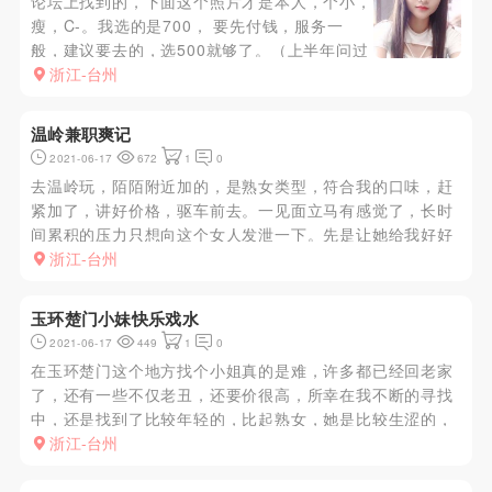
论坛上找到的，下面这个照片才是本人，个小，
瘦，C-。我选的是700， 要先付钱，服务一
般，建议要去的，选500就够了。（上半年问过
是400，我没去）。可以加钱外出，也可以过
浙江-台州
夜。
温岭兼职爽记
2021-06-17
672
1
0
去温岭玩，陌陌附近加的，是熟女类型，符合我的口味，赶
紧加了，讲好价格，驱车前去。一见面立马有感觉了，长时
间累积的压力只想向这个女人发泄一下。先是让她给我好好
口了一下，再来个69式，真是久违的前戏了，感觉差不多了
浙江-台州
直接插入，前前后后抽插了20分钟左右，最后以我最喜欢的
后入式，向这个熟...
玉环楚门小妹快乐戏水
2021-06-17
449
1
0
在玉环楚门这个地方找个小姐真的是难，许多都已经回老家
了，还有一些不仅老丑，还要价很高，所幸在我不断的寻找
中，还是找到了比较年轻的，比起熟女，她是比较生涩的，
胜在年轻，老三套，洗澡，kouhuo，啪啪，小狼还是比较
浙江-台州
享受的，最后抽插18分钟交货。喜欢的可以照顾照顾她生
意，她自己单干的