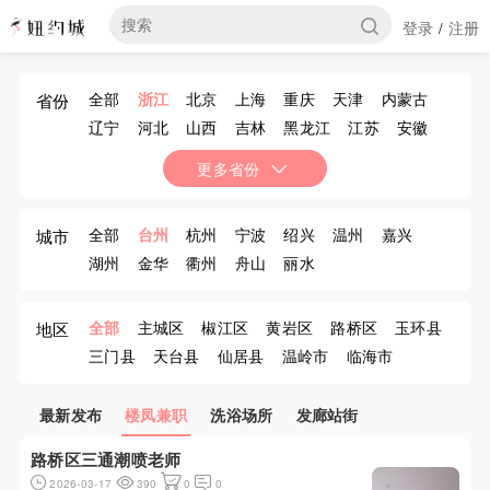
登录
注册
/
全部
浙江
北京
上海
重庆
天津
内蒙古
省份
辽宁
河北
山西
吉林
黑龙江
江苏
安徽
福建
江西
山东
河南
湖北
湖南
广东
更多省份
广西
海南
四川
贵州
云南
西藏
陕西
甘肃
青海
宁夏
新疆
香港
澳门
台湾
全部
台州
杭州
宁波
绍兴
温州
嘉兴
城市
湖州
金华
衢州
舟山
丽水
全部
主城区
椒江区
黄岩区
路桥区
玉环县
地区
三门县
天台县
仙居县
温岭市
临海市
最新发布
楼凤兼职
洗浴场所
发廊站街
路桥区三通潮喷老师
2026-03-17
390
0
0