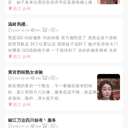
定，妹子发来位置后告诉房号后直接电梯上楼，
到楼层后询问房号，开门进入房间，第一眼感觉
浙江-台州
妹子清秀可爱，学生气质足，公寓分为双层，一
层为客厅电视沙发、有厨房，二层为卧室，客厅
温岭凤楼..
为我倒杯水后聊了几句，拿出拖鞋...
2024-02-08
291
1
0
我是QQ 问好服务 问好价格 双方都同意了 美美会发个坐标
按照导航走 到了位置以后 我跟妹子说到了 她才告诉你大门
在哪里 QQ指路很方便 一下就找到了 说好的服务都有 先是
舌吻 吻到喘不过气来以后 她就带着我往浴室走 鸳鸯浴的时
浙江-台州
候给你口 但是不能射出来 射出来就没有下文了 然后...
黄岩韵味熟女体验
2023-08-08
299
0
0
狼友推的黄岩一个熟女，乍一看确实挺有韵味
的，真人和照片八分像，服务也还不错，就是胸
是假的，隆的，泄火挺不错。
浙江-台州
椒江万达四川妹有丶服务
2023-07-24
229
1
0