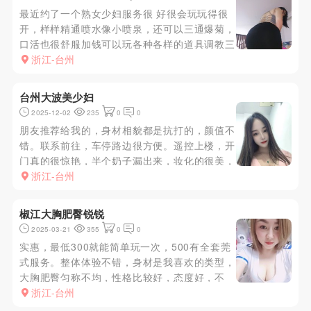
最近约了一个熟女少妇服务很 好很会玩玩得很
开，样样精通喷水像小喷泉，还可以三通爆菊，
口活也很舒服加钱可以玩各种各样的道具调教三
通轻度SM，SP，逼逼也紧会吸逼长得特别独
浙江-台州
特，也可以玩母子，父女，女王，辱骂等调教，
真的还是熟女玩得开想怎么玩就怎么玩只要不是
台州大波美少妇
过分的这个大骚货都可以配合太...
2025-12-02
235
0
0
朋友推荐给我的，身材相貌都是抗打的，颜值不
错。联系前往，车停路边很方便。遥控上楼，开
门真的很惊艳，半个奶子漏出来，妆化的很美，
眼睛能放电，一直微笑着跟你说话。走路屁股一
浙江-台州
扭一扭的，挺翘。抽根烟简单聊聊天，然后陪洗
澡，就洗了洗重点部位。洗完上床，开始服务，
椒江大胸肥臀锐锐
先吃乳头，双手开始不老实的挑...
2025-03-21
355
0
0
实惠，最低300就能简单玩一次，500有全套莞
式服务。整体体验不错，身材是我喜欢的类型，
大胸肥臀匀称不均，性格比较好，态度好，不
催，口活非常好。
浙江-台州