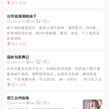
浙江-台州
台州临海湖南妹子
2022-03-29
239
2
0
妹子身材颜值还行，服务认真不崔钟，愿意配合。500推，
简单调清洗吹做，加200有制服，毒龙，冰或。个人感觉还
是值得的
浙江-台州
温岭包夜爽记
2022-02-27
297
1
0
过年在家实在憋不住火，列表好多回老家，找到这个图片看
着身材不错的，随即联系前往，试探有无包夜，爽快回复
有，于是果断包夜（不过是3次，她一次800），到小区之后
微信联系告诉你怎么走，开门看到真人挺惊讶的，胸是真的
浙江-台州
大，又大又饱满，就是有点小肚子。洗完澡开干，很配合很
会叫，插进去一会就...
浙江台州临海
2021-08-18
288
2
0