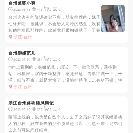
台州兼职小爽
2022-08-18
413
2
0
台州这边有的资源确实不多，朋友推荐的，妹子
性格开朗，很健谈，不会给人高冷的感觉，没有
其他的楼凤那样的让你感觉赶紧掏钱就干、干完
就让你走的。叫声不做作，下面自己的水也是挺
浙江-台州
多，让我很意外。妹子也很配合你的姿势，口活
能口10分钟确实是我没想到的，姿势都能满
台州御姐范儿
足，背着女上很带感，说是可以上...
2022-07-30
284
2
0
mm上看到的，御姐范儿，想试一下。微信联系，遥控到
站，出租房，室内干净整齐，感觉舒适。简单冲洗一下，干
活，细节不表，就是太快了，没能把持住……身材不错，性
格也还好，不知还有没有下次！
浙江-台州
浙江台州路桥楼凤爽记
2022-05-10
276
2
0
陌陌上找的，以为是自己个人，去了之后妹子说其实经常换
人的那种，好在我去的那个质量还可以，活也不错，兄弟们
去之前可以问仔细点。