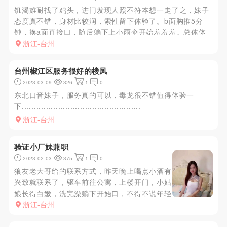
饥渴难耐找了鸡头，进门发现人照不符本想一走了之，妹子
态度真不错，身材比较润，索性留下体验了。b面胸推5分
钟，换a面直接口，随后躺下上小雨伞开始羞羞羞。总体体
验还不错，妹子让我直接加了微信说下次优惠点。听说+100
浙江-台州
可以dl
台州椒江区服务很好的楼凤
2023-03-09
326
1
0
东北口音妹子，服务真的可以，毒龙很不错值得体验一
下.................................................
浙江-台州
验证小厂妹兼职
2023-02-03
375
1
0
狼友老大哥给的联系方式，昨天晚上喝点小酒有
兴致就联系了，驱车前往公寓，上楼开门，小姑
娘长得白嫩，洗完澡躺下开始口，不得不说年轻
过刚看着就有想法，口到一半翻身上马，几百下
浙江-台州
出货，聊天得知在附近工厂打工没赚到钱，总体
而言还不错。