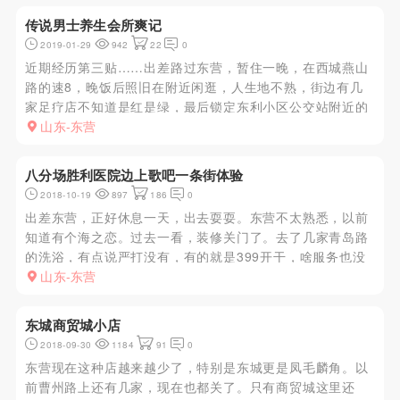
边小店是不可能了！...
传说男士养生会所爽记
2019-01-29
942
22
0
近期经历第三贴……出差路过东营，暂住一晚，在西城燕山
路的速8，晚饭后照旧在附近闲逛，人生地不熟，街边有几
家足疗店不知道是红是绿，最后锁定东利小区公交站附近的
这家会所，按经验一般男士会所都会有你懂得的项目。进
山东-东营
门，前台领上楼，叫来小妹。小妹姿色一般但身材不错，介
绍完服务项目以后选了最...
八分场胜利医院边上歌吧一条街体验
2018-10-19
897
186
0
出差东营，正好休息一天，出去耍耍。东营不太熟悉，以前
知道有个海之恋。过去一看，装修关门了。去了几家青岛路
的洗浴，有点说严打没有，有的就是399开干，啥服务也没
有，环境也不好。想想洗浴中心没环境且399没前戏，主要
山东-东营
是进门介绍的那服务人员那态度太差了。说的399直接DP很
优惠，给加个...
东城商贸城小店
2018-09-30
1184
91
0
东营现在这种店越来越少了，特别是东城更是凤毛麟角。以
前曹州路上还有几家，现在也都关了。只有商贸城这里还