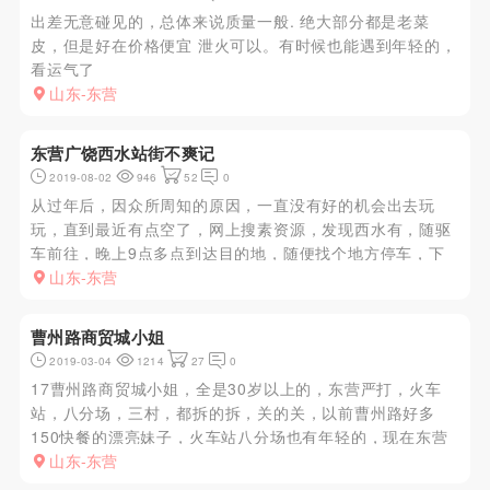
出差无意碰见的，总体来说质量一般. 绝大部分都是老菜
皮，但是好在价格便宜 泄火可以。有时候也能遇到年轻的，
看运气了
山东-东营
东营广饶西水站街不爽记
2019-08-02
946
52
0
从过年后，因众所周知的原因，一直没有好的机会出去玩
玩，直到最近有点空了，网上搜素资源，发现西水有，随驱
车前往，晚上9点多点到达目的地，随便找个地方停车，下
车溜了一圈，年龄有点大了最少35+了，没有长的好看的，
山东-东营
随便找个个看着顺眼的进去了，经不住劝导选择了150的，
后续不表，也就那样...
曹州路商贸城小姐
2019-03-04
1214
27
0
17曹州路商贸城小姐，全是30岁以上的，东营严打，火车
站，八分场，三村，都拆的拆，关的关，以前曹州路好多
150快餐的漂亮妹子，火车站八分场也有年轻的，现在东营
这种路边小按摩店没落了，年轻的几乎没有，长得漂亮的就
山东-东营
更见不到，真是烦的要死，以后想消费漂亮年轻妹子这种路