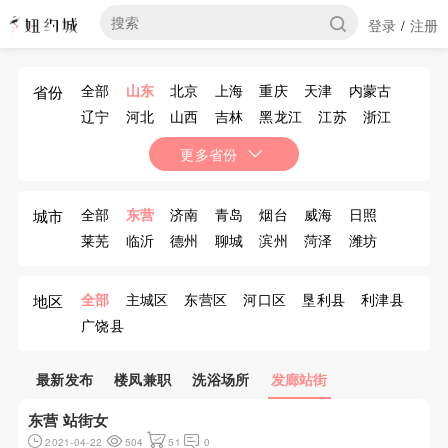
登录
注册
/
全部
山东
北京
上海
重庆
天津
内蒙古
省份
辽宁
河北
山西
吉林
黑龙江
江苏
浙江
安徽
福建
江西
河南
湖北
湖南
广东
更多省份
广西
海南
四川
贵州
云南
西藏
陕西
甘肃
青海
宁夏
新疆
香港
澳门
台湾
全部
东营
济南
青岛
烟台
威海
日照
城市
莱芜
临沂
德州
聊城
滨州
菏泽
潍坊
济宁
泰安
淄博
枣庄
全部
主城区
东营区
河口区
垦利县
利津县
地区
广饶县
最新发布
楼凤兼职
洗浴场所
发廊站街
东营 站街女
2021-04-22
504
51
0