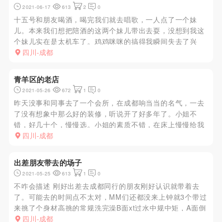
2021-06-17
613
2
0
十五号和朋友喝酒，喝完我们就去唱歌，一人点了一个妹
儿。本来我们想把陪酒的这两个妹儿带出去耍，没想到我这
个妹儿实在是太机车了。鸡鸡咪咪的搞得我瞬间失去了兴
趣，心中有火肯定是要得到释放的撒。摸出手机联系经常安
四川-成都
排的经纪，他说我附件刚好有一家会所。打了蛐蛐车一个起
步价到他安排的地方，上楼...
青羊区的老店
2021-05-26
672
1
0
昨天没事和同事去了一个会所，在成都响当当的名气，一去
了没有想象中那么好的装修，听说开了好多年了。小姐不
错，好几十个，慢慢选。小姐的素质不错，在床上慢慢给我
调情，按摩，一点也不催钟，听说这边有规定，必须做满。
四川-成都
很安全，听说后台很硬的。做完了也是有免费餐饮，味道
好。我点的小姐来这边很久...
出差朋友带去的场子
2021-05-25
613
1
0
不咋会描述 刚好出差去成都同行的朋友刚好认识就带着去
了。可能去的时间点不太对，MM们还都没来上钟就3个带过
来挑了个身材高挑的常规洗完澡B面xt过水中规中矩，A面倒
是惊喜了下，RT时不时的扫下脸跟小DD刚刚好到我的点
四川-成都