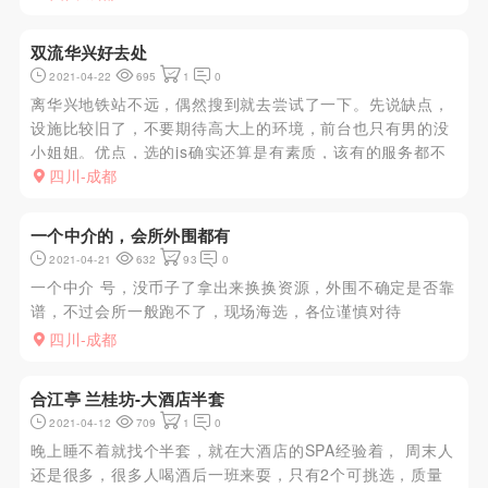
上。常规无功无过
双流华兴好去处
2021-04-22
695
1
0
离华兴地铁站不远，偶然搜到就去尝试了一下。先说缺点，
设施比较旧了，不要期待高大上的环境，前台也只有男的没
小姐姐。优点，选的js确实还算是有素质，该有的服务都不
会缺，最喜欢的是会把jy最后含在嘴里。有不满投诉的话会
四川-成都
有处理，而且没有办卡套路。赶飞机的朋友或者来这附近可
以一试。
一个中介的，会所外围都有
2021-04-21
632
93
0
一个中介 号，没币子了拿出来换换资源，外围不确定是否靠
谱，不过会所一般跑不了，现场海选，各位谨慎对待
四川-成都
合江亭 兰桂坊-大酒店半套
2021-04-12
709
1
0
晚上睡不着就找个半套，就在大酒店的SPA经验着， 周末人
还是很多，很多人喝酒后一班来耍，只有2个可挑选，质量