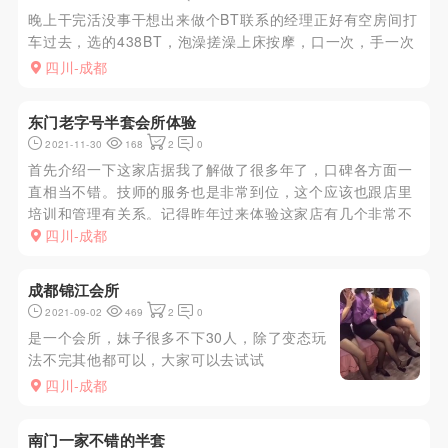
晚上干完活没事干想出来做个BT联系的经理正好有空房间打
车过去，选的438BT，泡澡搓澡上床按摩，口一次，手一次
四川-成都
东门老字号半套会所体验
2021-11-30
168
2
0
首先介绍一下这家店据我了解做了很多年了，口碑各方面一
直相当不错。技师的服务也是非常到位，这个应该也跟店里
培训和管理有关系。记得昨年过来体验这家店有几个非常不
错的妹子188号和108年轻技术都没得毛病，这次体验了一
四川-成都
下新进123号技师，技术真的巴士，妹子真心敬业。就是店
里环境装修偏旧...
成都锦江会所
2021-09-02
469
2
0
是一个会所，妹子很多不下30人，除了变态玩
法不完其他都可以，大家可以去试试
四川-成都
南门一家不错的半套