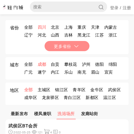
登录
注册
/
全部
四川
北京
上海
重庆
天津
内蒙古
省份
辽宁
河北
山西
吉林
黑龙江
江苏
浙江
安徽
福建
江西
山东
河南
湖北
湖南
更多省份
广东
广西
海南
贵州
云南
西藏
陕西
甘肃
青海
宁夏
新疆
香港
澳门
台湾
全部
成都
自贡
攀枝花
泸州
德阳
绵阳
城市
广元
遂宁
内江
乐山
南充
眉山
宜宾
广安
达川
雅安
巴中
资阳
阿坝
甘孜
凉山
全部
主城区
锦江区
青羊区
金牛区
武侯区
地区
成华区
龙泉驿区
青白江区
新都区
温江区
金堂县
双流县
郫县
大邑县
蒲江县
新津县
都江堰市
彭州市
邛崃市
崇州市
最新发布
楼凤兼职
洗浴场所
发廊站街
武侯区BT会所
2022-05-25
121
4
0