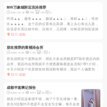
休息回...
MW万象城附近洗浴推荐
2021-02-18
703
133
0
环境▲▲，服务▲▲▲，颜值▲▲▲△，身材▲▲△，性价
比▲▲▲▲。这个店的位置有点高调，看上去心有点儿悬，
应该是关系比较牛的。店很大，几层楼，但每层房间应该就
几个。进门感觉就是不正规的店，房间设施比较一般，比较
四川-成都
陈旧。服务还不错，比较专业的，人也长得还可以。不过一
次性的毛巾要付费20...
朋友推荐的黄桶浴会所
2020-12-30
1132
1
0
首先说明这个是Bt会所，现在大多会所都是BT除非酒店内的
会所，酒店内会所我就不方便透露咯都是会员制1带1介绍，
今天介绍这个也是朋友给我说勒有桶浴，我这个人偏爱泡
澡，就来体验下。根据朋友的描述，我来到了金府机电城。
四川-成都
车停楼下，完事咯找前台可以要停车票。到了该会所也是根
据朋友的描述直接...
成都半套爽记报告
2020-12-14
1674
34
0
朋友介绍说这家很不错，抽了个空去体验一番。
首先V信预约不然进不去安全为主嘛，每天会发