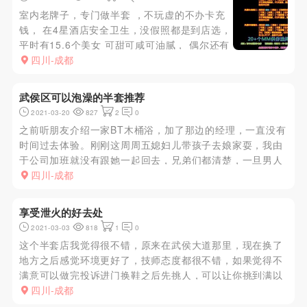
室内老牌子，专门做半套 ，不玩虚的不办卡充
钱， 在4星酒店安全卫生，没假照都是到店选，
平时有15.6个美女 可甜可咸可油腻， 偶尔还有
异域美女
四川-成都
武侯区可以泡澡的半套推荐
2021-03-20
827
2
0
之前听朋友介绍一家BT木桶浴，加了那边的经理，一直没有
时间过去体验。刚刚这周周五媳妇儿带孩子去娘家耍，我由
于公司加班就没有跟她一起回去，兄弟们都清楚，一旦男人
有了时间肯定是想出去耍撒，开始联系了几个楼凤，都没
四川-成都
空。就想起之前朋友推荐的半套店，登上小号开始联系，大
致咨询了一下价格 ...
享受泄火的好去处
2021-03-03
818
1
0
这个半套店我觉得很不错，原来在武侯大道那里，现在换了
地方之后感觉环境更好了，技师态度都很不错，如果觉得不
满意可以做完投诉进门换鞋之后先挑人，可以让你挑到满以
为止，挑好人了之后技师给你简单洗一下，然后就是上床先
四川-成都
指压xiongtuidulong，然后口一次，射在嘴里之后可以稍作