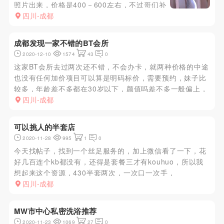
照片出来，价格是400－600左右，不过哥们补
了个全的。服务还行，三种套餐随你选，莞式服
四川-成都
务，【口两次！不带tao零距离接触直接S嘴
里】【免费配丝袜诱惑！制服诱惑！】【服务流
成都发现一家不错的BT会所
程饱满，90分钟绝对做满...
2020-12-10
1574
43
0
这家BT会所去过两次还不错，不会办卡，就两种价格的中途
也没有任何加价项目可以算是明码标价，需要预约，妹子比
较多，年龄差不多都在30岁以下，颜值吗差不多一般偏上，
反正这家去了都可以现场选，妹子都还算比较主动善聊，这
四川-成都
家会所可以过夜，他家过夜的房间和酒店一样，好像会所是
酒店改造的，下面...
可以挑人的半套店
2020-11-28
995
1
0
今天找帖子，找到一个丝足服务的，加上微信看了一下，花
好几百连个kb都没有，还得是套餐三才有kouhuo，所以我
想起来这个资源，430半套两次，一次口一次手，
xiongtuidulong龙吸水都有，最最人性化的地方是可以挑
四川-成都
人，进去先给你个房间，一个一个挑，不满意立马换，但是
狼友注意...
MW市中心私密洗浴推荐
2020-11-23
1069
27
0