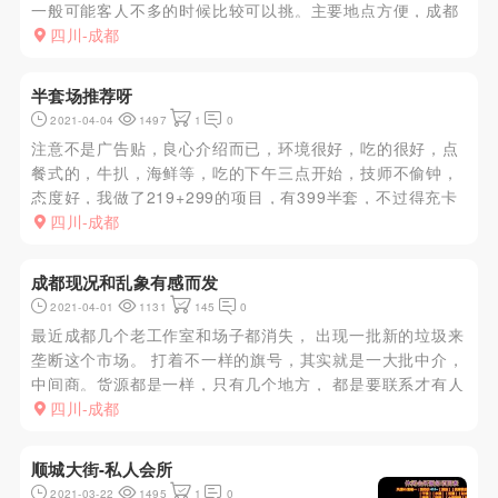
一般可能客人不多的时候比较可以挑。主要地点方便，成都
市中心KB场子不多了。很多都是会所都是只有手推还要各种
四川-成都
套路求办卡才有
半套场推荐呀
2021-04-04
1497
1
0
注意不是广告贴，良心介绍而已，环境很好，吃的很好，点
餐式的，牛扒，海鲜等，吃的下午三点开始，技师不偷钟，
态度好，我做了219+299的项目，有399半套，不过得充卡
一千才有，是我去过场子最满意的
四川-成都
成都现况和乱象有感而发
2021-04-01
1131
145
0
最近成都几个老工作室和场子都消失， 出现一批新的垃圾来
垄断这个市场。 打着不一样的旗号，其实就是一大批中介，
中间商。货源都是一样，只有几个地方， 都是要联系才有人
带去看。带着去酒店房一间间看。其实这样浪费时间，还招
四川-成都
摇惹人注目，不安全迟早出事。 还没以前遥控房号方便安
全。现在看技师...
顺城大街-私人会所
2021-03-22
1495
1
0