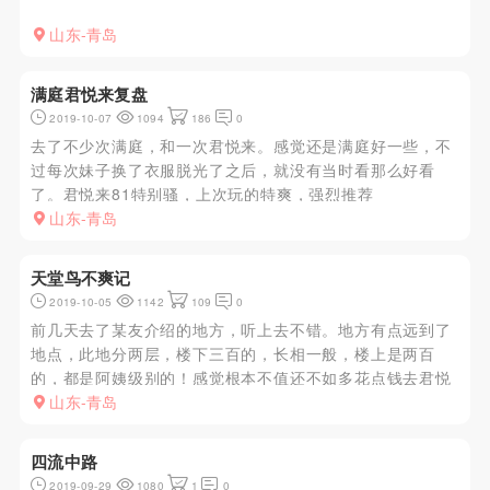
山东-青岛
满庭君悦来复盘
2019-10-07
1094
186
0
去了不少次满庭，和一次君悦来。感觉还是满庭好一些，不
过每次妹子换了衣服脱光了之后，就没有当时看那么好看
了。君悦来81特别骚，上次玩的特爽，强烈推荐
山东-青岛
天堂鸟不爽记
2019-10-05
1142
109
0
前几天去了某友介绍的地方，听上去不错。地方有点远到了
地点，此地分两层，楼下三百的，长相一般，楼上是两百
的，都是阿姨级别的！感觉根本不值还不如多花点钱去君悦
来。感觉这里托很多
山东-青岛
四流中路
2019-09-29
1080
1
0