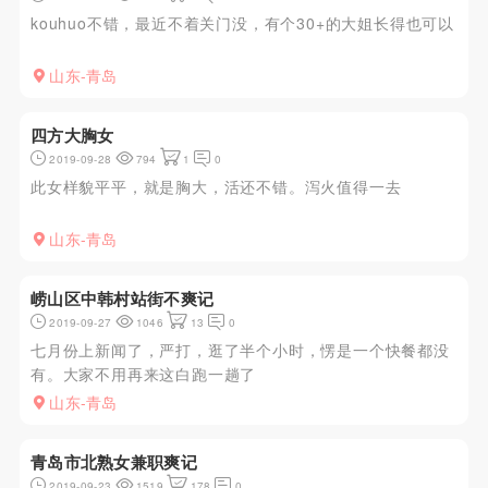
kouhuo不错，最近不着关门没，有个30+的大姐长得也可以
山东-青岛
四方大胸女
2019-09-28
794
1
0
此女样貌平平，就是胸大，活还不错。泻火值得一去
山东-青岛
崂山区中韩村站街不爽记
2019-09-27
1046
13
0
七月份上新闻了，严打，逛了半个小时，愣是一个快餐都没
有。大家不用再来这白跑一趟了
山东-青岛
青岛市北熟女兼职爽记
2019-09-23
1519
178
0