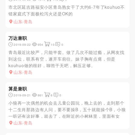
市北区延吉路福安小区青岛熟女干了大约6-7年了kouhuo不
错家庭式下面极松泻火还是OK的
山东-青岛
万达兼职
2019-09-22
954
10
0
青岛最近比较严，只能半套。做了几次不能过瘾，从网友找
到这位，联系有空，遂开车前往。妹子胸有点瘪，但是
kouhuo做的很好，聊胜于无吧，解压足够。
山东-青岛
算是兼职
2019-09-21
861
6
0
小狼再一次偶然的机会去儿童公园玩，晚上去的，走到那个
十二生肖那路边有人问，要不要操B，五十就能操个B，小狼
一听还有这好事，就去了，在附近的小树林里，里面有女
的，反正就50也没细看，口硬之后，提枪上马，十几分钟交
山东-青岛
钱走人，便宜，泄火的好去处