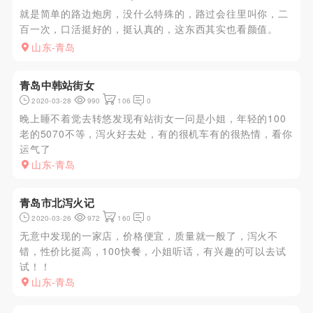
就是简单的路边炮房，没什么特殊的，路过会往里叫你，二
百一次，口活挺好的，挺认真的，这东西其实也看颜值。
山东-青岛
青岛中韩站街女
2020-03-28
990
106
0
晚上睡不着觉去转悠发现有站街女一问是小姐，年轻的100
老的5070不等，泻火好去处，有的很机车有的很热情，看你
运气了
山东-青岛
青岛市北泻火记
2020-03-26
972
160
0
无意中发现的一家店，价格便宜，质量就一般了，泻火不
错，性价比挺高，100快餐，小姐听话，有兴趣的可以去试
试！！
山东-青岛