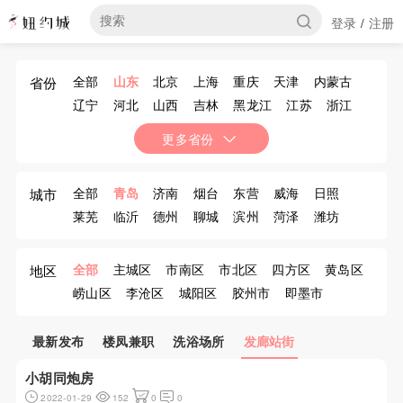
登录
注册
/
全部
山东
北京
上海
重庆
天津
内蒙古
省份
辽宁
河北
山西
吉林
黑龙江
江苏
浙江
安徽
福建
江西
河南
湖北
湖南
广东
更多省份
广西
海南
四川
贵州
云南
西藏
陕西
甘肃
青海
宁夏
新疆
香港
澳门
台湾
全部
青岛
济南
烟台
东营
威海
日照
城市
莱芜
临沂
德州
聊城
滨州
菏泽
潍坊
济宁
泰安
淄博
枣庄
全部
主城区
市南区
市北区
四方区
黄岛区
地区
崂山区
李沧区
城阳区
胶州市
即墨市
平度市
胶南市
莱西市
最新发布
楼凤兼职
洗浴场所
发廊站街
小胡同炮房
2022-01-29
152
0
0