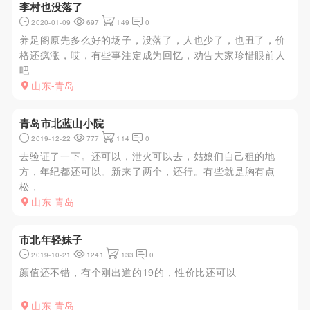
李村也没落了
2020-01-09
697
149
0
养足阁原先多么好的场子，没落了，人也少了，也丑了，价
格还疯涨，哎，有些事注定成为回忆，劝告大家珍惜眼前人
吧
山东-青岛
青岛市北蓝山小院
2019-12-22
777
114
0
去验证了一下。还可以，泄火可以去，姑娘们自己租的地
方，年纪都还可以。新来了两个，还行。有些就是胸有点
松，
山东-青岛
市北年轻妹子
2019-10-21
1241
133
0
颜值还不错，有个刚出道的19的，性价比还可以
山东-青岛