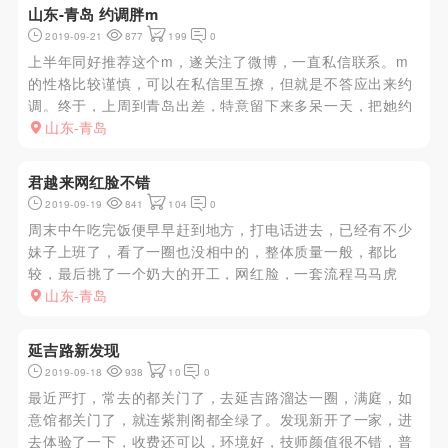
山东-青岛 约调胖m
2019-09-21
877
199
0
上半年同好推荐这个m，遂关注了微博，一直私信联系。m
的性格比较谨慎，可以在私信里互撩，但就是不答应出来约
调。终于，上周到青岛出差，特意留下来多呆一天，把她约
出来终于得手了。总体来说，m有点肉肉，晚上惩罚她不穿
山东-青岛
衣服在酒店17楼走了一圈，都很听话，一夜三次交货。价钱
要提前谈，她也是看...
君越来网红脸不错
2019-09-19
841
104
0
周末中午吃完饭便早早赶到地方，打电话进去，已经有不少
妹子上班了，看了一圈也没相中的，整体质量一般，都比
较，最后挑了一个奶大的开工，网红脸，一套流程马马虎
虎，没啥意思，出水。躺了一会，又放了一炮。总体服务还
山东-青岛
是不错的
延吉路新发现
2019-09-18
938
10
0
最近严打，常去的都关门了，去延吉路溜达一圈，满庭，如
意馆都关门了，就连紫荆阁都全绿了。发现新开了一家，进
去体验了一下，收费还可以，环境好，技师颜值很不错，普