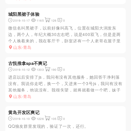
城阳黑裙子体验
2019-10-17
1165
126
0
微信名叫黑裙子，以前好像叫高飞，位置在城阳大润发东
边，两个人，年纪大概30左右吧，说是400双飞，但是是两
个人换着来的，我在客厅干，卧室还有一个人老哥在屋子里
干，我这个干完之后就去卧室里和那位老哥干，然后卧室里
山东-青岛
那个再出来和我干
古悦推拿spa不爽记
2019-10-12
1303
190
0
进店以后安排了js，我问有没有其他服务，她回答干净利落
没有。我说你走吧，换一个，又进来一个3号js，我问有没有
其他服务，他说没有。我很失望，就将就着做一个吧，妹子
颜值一般偏上，不过店里js统一着装还不错，上身短衫，下
山东-青岛
身白色纱裙，有点民国美女的感觉。3号力气很大，肩背还
比较舒服，在...
黄岛开发区爽记
2019-10-10
1226
105
0
QQ狼友群里发现的，验证了一次，还行。