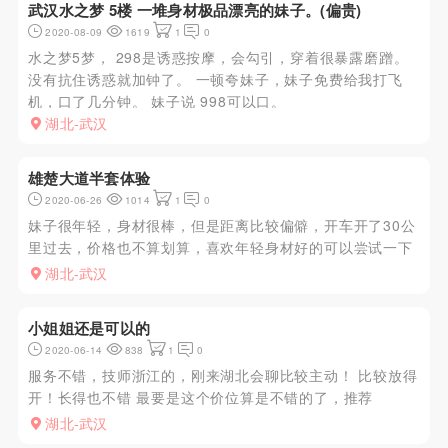
武汉水之梦 5楼 一堆身材极品漂亮的妹子。(偏贵)
2020-08-09
1619
1
0
水之梦5梦， 298是诱惑按摩，会勾引，穿着很暴露磨蹭。
没有抗住诱惑就加钟了。 一顿夸妹子，妹子免费给我打飞
机，口了几分钟。 妹子说 998可以口。
湖北-武汉
雄楚大道半套体验
2020-06-26
1014
1
0
妹子很年轻，身材很棒，但是距离比较偏僻，开车开了30公
里过去，价格也不算划算，喜欢年轻身材好的可以尝试一下
湖北-武汉
小姐姐还是可以的
2020-06-14
838
1
0
服务不错，技师浙江的，刚来湖北会聊比较主动！ 比较放得
开！长得也不错 最要是这个价位算是不错的了，推荐
湖北-武汉