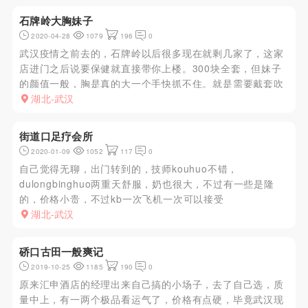
石牌岭大胸妹子
2020-04-28
1079
196
0
武汉疫情之前去的，石牌岭以后很多现在就剩几家了，这家
店进门之后说要保健就直接带你上楼。300块全套，但妹子
的颜值一般，胸是真的大一个手快抓不住。就是需要戴套吹
有点不爽，其他方面都OK的。
湖北-武汉
街道口足疗会所
2020-01-09
1052
117
0
自己觉得无聊，出门转到的，技师kouhuo不错，
dulongbinghuo两重天舒服，奶也很大，不过有一些是隆
的，价格小贵，不过kb一次飞机一次可以接受
湖北-武汉
硚口古田一般爽记
2019-10-25
1185
190
0
原来汇申酒店的经理出来自己搞的小场子，去了自己选，质
量中上，有一两个极品看运气了，价格有点硬，毕竟武汉现