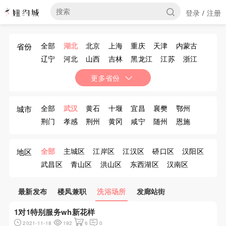
登录
注册
/
全部
湖北
北京
上海
重庆
天津
内蒙古
省份
辽宁
河北
山西
吉林
黑龙江
江苏
浙江
安徽
福建
江西
山东
河南
湖南
广东
更多省份
广西
海南
四川
贵州
云南
西藏
陕西
甘肃
青海
宁夏
新疆
香港
澳门
台湾
全部
武汉
黄石
十堰
宜昌
襄樊
鄂州
城市
荆门
孝感
荆州
黄冈
咸宁
随州
恩施
仙桃
潜江
天门
神农架
全部
主城区
江岸区
江汉区
硚口区
汉阳区
地区
武昌区
青山区
洪山区
东西湖区
汉南区
蔡甸区
江夏区
黄陂区
新洲区
最新发布
楼凤兼职
洗浴场所
发廊站街
1对1特别服务wh新花样
2021-11-18
192
6
0