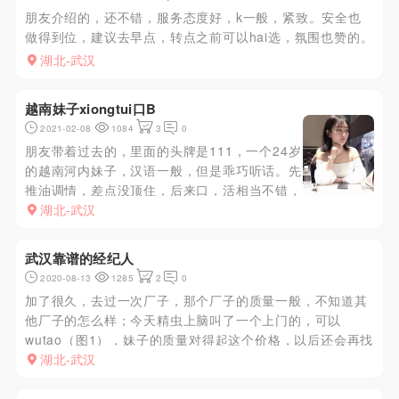
朋友介绍的，还不错，服务态度好，k一般，紧致。安全也
做得到位，建议去早点，转点之前可以hai选，氛围也赞的。
湖北-武汉
越南妹子xiongtui口B
2021-02-08
1084
3
0
朋友带着过去的，里面的头牌是111，一个24岁
的越南河内妹子，汉语一般，但是乖巧听话。先
推油调情，差点没顶住，后来口，活相当不错，
可以binghuo9重天，最后忍不住射嘴了。价格
湖北-武汉
还可以吧，498可以2水，不过喝了酒1次后就让
她走了。照片是p的，真人7分像吧，有点高，
武汉靠谱的经纪人
大概165左右
2020-08-13
1285
2
0
加了很久，去过一次厂子，那个厂子的质量一般，不知道其
他厂子的怎么样；今天精虫上脑叫了一个上门的，可以
wutao（图1），妹子的质量对得起这个价格，以后还会再找
他安排
湖北-武汉