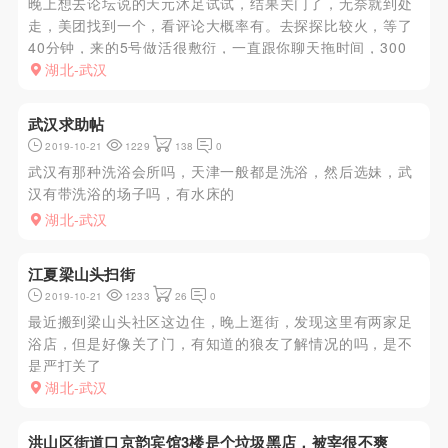
晚上想去论坛说的天元沐足试试，结果关门了，无奈就到处
走，美团找到一个，看评论大概率有。去探探比较火，等了
40分钟，来的5号做活很敷衍，一直跟你聊天拖时间，300
多manyou手推结束，不爽点了个8号，服务态度特别好，还
湖北-武汉
送了一次，就是长的一般胸很大，手推的时候，一直再摸，
估计加钱还...
武汉求助帖
2019-10-21
1229
138
0
武汉有那种洗浴会所吗，天津一般都是洗浴，然后选妹，武
汉有带洗浴的场子吗，有水床的
湖北-武汉
江夏梁山头扫街
2019-10-21
1233
26
0
最近搬到梁山头社区这边住，晚上逛街，发现这里有两家足
浴店，但是好像关了门，有知道的狼友了解情况的吗，是不
是严打关了
湖北-武汉
洪山区街道口京韵宾馆3楼是个垃圾黑店，被宰很不爽