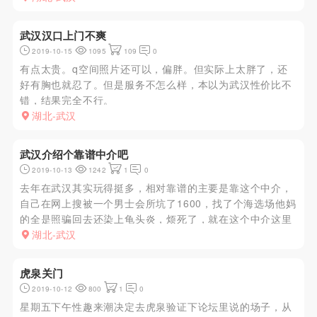
看自己谈了！
武汉汉口上门不爽
2019-10-15
1095
109
0
有点太贵。q空间照片还可以，偏胖。但实际上太胖了，还
好有胸也就忍了。但是服务不怎么样，本以为武汉性价比不
错，结果完全不行。
湖北-武汉
武汉介绍个靠谱中介吧
2019-10-13
1242
1
0
去年在武汉其实玩得挺多，相对靠谱的主要是靠这个中介，
自己在网上搜被一个男士会所坑了1600，找了个海选场他妈
的全是照骗回去还染上龟头炎，烦死了，就在这个中介这里
找了两次四百多的kb店，还有个2500的外围，都还行，kb
湖北-武汉
店性价比高，外围技术不错也够骚后来还加了微信回北京约
了一次，适...
虎泉关门
2019-10-12
800
1
0
星期五下午性趣来潮决定去虎泉验证下论坛里说的场子，从