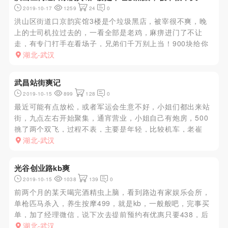
2019-10-17
1259
24
0
洪山区街道口京韵宾馆3楼是个垃圾黑店，被宰很不爽，晚
上的士司机拉过去的，一看全部是老鸡，麻痹进门了不让
走，有专门打手在看场子，兄弟们千万别上当！900块给你
老妈烧香了！操！
湖北-武汉
武昌站街爽记
2019-10-15
899
128
0
最近可能有点放松，或者军运会生意不好，小姐们都出来站
街，九点左右开始聚集，通宵营业，小姐自己有炮房，500
挑了两个双飞，过程不表，主要是年轻，比较机车，老崔
人，泻火可以，价格实惠性价高
湖北-武汉
光谷创业路kb爽
2019-10-15
1038
139
0
前两个月的某天喝完酒精虫上脑，看到路边有家娱乐会所，
单枪匹马杀入，养生按摩499，就是kb，一般般吧，完事买
单，加了经理微信，说下次去提前预约有优惠只要438，后
来又去过几次，有的妹子接私活，可以加钱啪啪啪，具体就
湖北-武汉