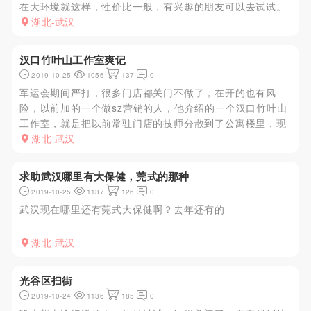
在大环境就这样，性价比一般，有兴趣的朋友可以去试试。
湖北-武汉
汉口竹叶山工作室爽记
2019-10-25
1056
137
0
军运会期间严打，很多门店都关门不做了，在开的也有风
险，以前加的一个做sz营销的人，他介绍的一个汉口竹叶山
工作室，就是把以前常驻门店的技师分散到了公寓楼里，现
在很多都只做kb，但是本狼独爱丝袜足交，因此给推荐了竹
湖北-武汉
叶山工作室的01号，妹子身材一般般，但是足交做的很不
错，妹子自备有新的...
求助武汉哪里有大保健，莞式的那种
2019-10-25
1137
126
0
武汉现在哪里还有莞式大保健啊？去年还有的
湖北-武汉
光谷区扫街
2019-10-24
1136
185
0