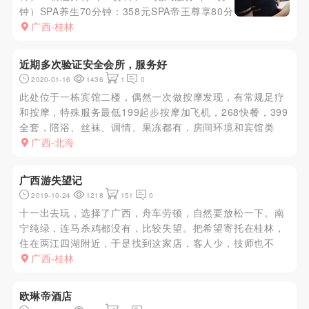
钟）SPA养生70分钟：358元SPA帝王尊享80分
钟：458元 桂林^_^你懂的
广西-桂林
近期多次验证安全会所，服务好
2020-01-16
1436
1
0
此处位于一栋宾馆二楼，偶然一次做按摩发现，有常规足疗
和按摩，特殊服务最低199起步按摩加飞机，268快餐，399
全套，陪浴、丝袜、调情、果冻都有，房间环境和宾馆类
似，独立洗浴，小姐会帮忙洗澡，服务态度很好，一般不过
广西-北海
分的要求都能满足。服务的房间和前台要经过多道门，安全
度很高，19年...
广西游失望记
2019-10-24
1218
151
0
十一出去玩，选择了广西，舟车劳顿，自然要放松一下。南
宁纯绿，连马杀鸡都没有，比较失望。把希望寄托在桂林，
住在两江四湖附近，于是找到这家店，客人少，技师也不
多，刚开始正常按，后来加了200给推出来，纯泻火释放而
广西-桂林
已，技术还可以，人长?????一般，凑合吧，谁让现在这么
不景气呢。
欧琳帝酒店