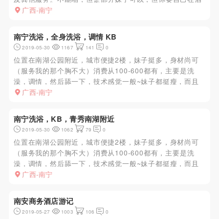
店开个房，绝对质量好服务好。
广西-南宁
南宁洗浴，全身洗浴，调情 KB
2019-05-30
1167
141
0
位置在南湖公园附近，城市便捷2楼，妹子挺多，身材尚可
（服务我的那个胸不大）消费从100-600都有，主要是洗
澡，调情，然后舔一下，技术感觉一般~妹子都挺瘦，而且
人不少，可以挑，环境一般，都是那种红紫灯光，氛围一
广西-南宁
般，总体上没有觉得特别好，但是也就图个省事，不是很推
荐，也没很抗拒，可...
南宁洗浴，KB，青秀南湖附近
2019-05-30
1062
79
0
位置在南湖公园附近，城市便捷2楼，妹子挺多，身材尚可
（服务我的那个胸不大）消费从100-600都有，主要是洗
澡，调情，然后舔一下，技术感觉一般~妹子都挺瘦，而且
人不少，可以挑，环境一般，都是那种红紫灯光，氛围一
广西-南宁
般，总体上没有觉得特别好，但是也就图个省事，不是很推
荐，也没很抗拒，可...
南安商务酒店游记
2019-05-27
1003
106
0