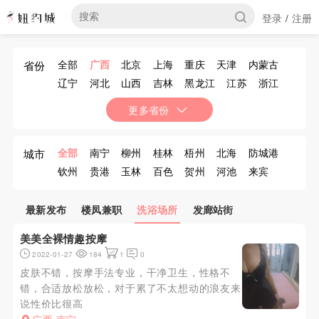
登录
注册
/
全部
广西
北京
上海
重庆
天津
内蒙古
省份
辽宁
河北
山西
吉林
黑龙江
江苏
浙江
安徽
福建
江西
山东
河南
湖北
湖南
更多省份
广东
海南
四川
贵州
云南
西藏
陕西
甘肃
青海
宁夏
新疆
香港
澳门
台湾
全部
南宁
柳州
桂林
梧州
北海
防城港
城市
钦州
贵港
玉林
百色
贺州
河池
来宾
崇左
最新发布
楼凤兼职
洗浴场所
发廊站街
美美全裸情趣按摩
2022-01-27
184
1
0
皮肤不错，按摩手法专业，干净卫生，性格不
错，合适放松放松，对于累了不太想动的浪友来
说性价比很高