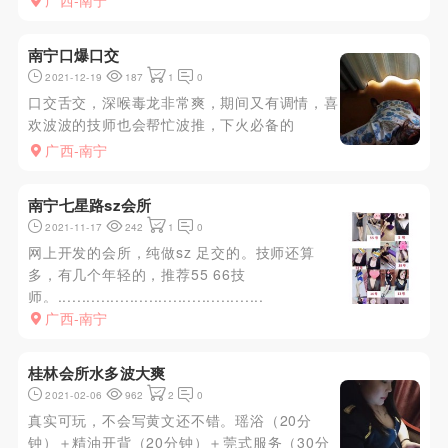
广西-南宁
南宁口爆口交
2021-12-19
187
1
0
口交舌交，深喉毒龙非常爽，期间又有调情，喜
欢波波的技师也会帮忙波推，下火必备的
广西-南宁
南宁七星路sz会所
2021-11-17
242
1
0
网上开发的会所，纯做sz 足交的。技师还算
多，有几个年轻的，推荐55 66技
师。...........................................
广西-南宁
桂林会所水多波大爽
2021-02-06
962
2
0
真实可玩，不会写黄文还不错。瑶浴（20分
钟）＋精油开背（20分钟）＋莞式服务（30分