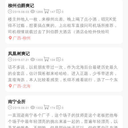
柳州伯爵爽记
2019-08-03
1286
147
0
楼主外地人一枚，来柳州出差。晚上喝了点小酒，唱完K觉
得不过瘾，想要搞点爽的。上出租车直接问司机场所推荐，
司机很懂就载过去了到伯爵大酒店（酒店会给外快给司
机）。到了之后直接被带到7楼的一个大床房挑人。当时凌
广西-柳州
晨两点，没有多少小姐了，换了七八个就选了个波大屁股大
的，打个80分。然后带到...
凤凰树爽记
2019-07-31
1398
134
0
话不多说，以前朋友带过一次，作为北海后台最硬历史最久
的全套店，估计我爸都来哈哈哈。进入正题，少爷带进房，
直接海选，本人比较看感觉，长得不难看就行，选了一个东
北大长腿，进房间就搂着我宝贝宝贝，瞬间你懂得，水床服
广西-北海
务，那个腿啊真的长，胸是硬的，好吧，无所谓。个人感觉
600以上的服务才是...
南宁会所
2019-06-01
1332
174
0
一直混迹南宁各个厂子，这个场子的技师是这个老板把他每
个场子中最年轻漂亮的挑出来凑一起的，普遍年轻漂亮，以
及其他服务。不能啪，但是部分妹子可以，但你要自己在酒