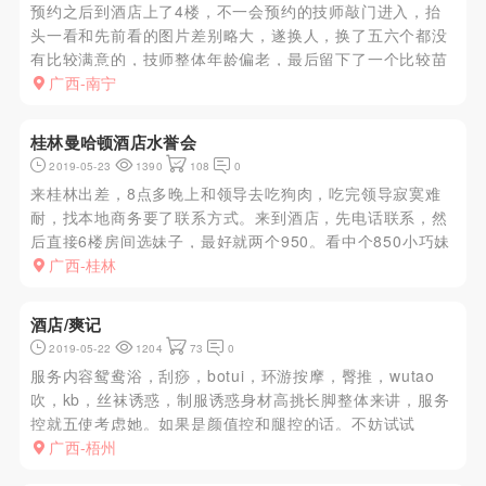
预约之后到酒店上了4楼，不一会预约的技师敲门进入，抬
头一看和先前看的图片差别略大，遂换人，换了五六个都没
有比较满意的，技师整体年龄偏老，最后留下了一个比较苗
条的开始服务。技师服务是很认真的，但是长相真的令我无
广西-南宁
感，迟迟无法出水被撸了一个小时，最后加了100多叫个了
技师进来才出水，稍...
桂林曼哈顿酒店水誉会
2019-05-23
1390
108
0
来桂林出差，8点多晚上和领导去吃狗肉，吃完领导寂寞难
耐，找本地商务要了联系方式。来到酒店，先电话联系，然
后直接6楼房间选妹子，最好就两个950。看中个850小巧妹
子。跟去开做，不得不提桂林性价比超高，标注流程，东莞
广西-桂林
服务，唯一坑的是看走眼，特么的选的妹子有小肚子，奶子
有点略微下垂，...
酒店/爽记
2019-05-22
1204
73
0
服务内容鸳鸯浴，刮痧，botui，环游按摩，臀推，wutao
吹，kb，丝袜诱惑，制服诱惑身材高挑长脚整体来讲，服务
控就五使考虑她。如果是颜值控和腿控的话。不妨试试
广西-梧州