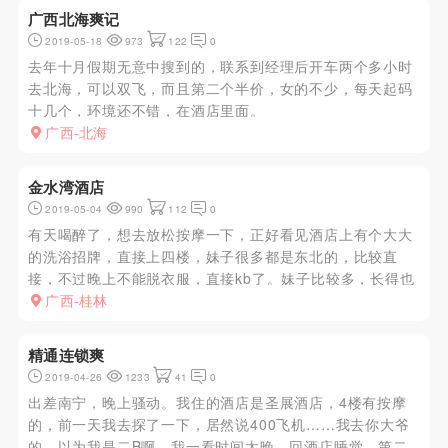
广西北海爽记
2019-05-18
973
122
0
去年十月假期无意中搜到的，联系到经理后开车两个多小时
去北海，可以双飞，而且第二个半价，女的不少，每天起码
十几个，环境还不错，在酒店里面。
广西-北海
金水湾酒店
2019-05-04
990
112
0
有天喝醉了，想去放松按摩一下，正好看见酒店上有个大大
的洗浴招牌，直接上四楼，妹子很多都是东北的，比较直
接，不过晚上不能脱衣服，直接kb了。妹子比较多，长得也
不错，听妹子介绍，下次来还可以打折
广西-桂林
精通连锁爽
2019-04-26
1233
41
0
出差南宁，晚上骚动。我住的酒店是圣展酒店，4楼有按摩
的，前一天我去探了一下，居然说400飞机……我去你大爷
的，以为我是二B啊，我一看时间太晚，回酒店睡觉。第二