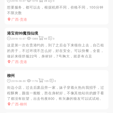
2019-10-07
1378
28
0
想要服务，都可以去，根据机师不同，价格不同，100分钟
不限次数
广西-贵港
港宝街99魔指仙境
2019-10-07
1388
66
0
这是第一次在贵港约的，到了之后会下来领你上去，自己租
的房子，不过环境不怎么好，好在安全。可以快餐，全套，
做起来很舒服22号，身材好，7号胸大，就是有点丑
广西-贵港
柳州
2019-08-30
1176
105
0
街边小店，过去后废品旁一家，妹子穿着火热向我招手，过
程酥爽，颜值一般般，胜在身材好，不像其他站街的嫂子看
了都没有欲望，出去包夜800，有兴趣的狼友可以试试哈。
广西-柳州