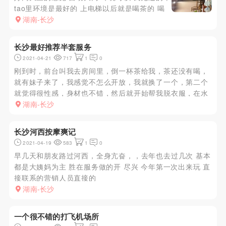
tao里环境是最好的 上电梯以后就是喝茶的 喝
了一杯给我带房间里房间环境也是非常不错的
湖南-长沙
都是单独的卫生间什么的都有 设备齐全 等一会
带了一个看着还行的就没换和我说后面还有十多
长沙最好推荐半套服务
二十个技师 ...
2021-04-21
717
1
0
刚到时，前台叫我去房间里，倒一杯茶给我，茶还没有喝，
就有妹子来了，我感觉不怎么开放，我就换了一个，第二个
就觉得很性感，身材也不错，然后就开始帮我脱衣服，在水
床上洗澡，水床服务做完后就坐椅子上用b蹭我舔我耳朵咪
湖南-长沙
咪，然后我小弟弟也感觉了，然后manyou独龙等等，过了
一会我就射了，射...
长沙河西按摩爽记
2021-04-19
583
1
0
早几天和朋友路过河西，全身亢奋，，去年也去过几次 基本
都是大姨妈为主 胜在服务做的开 尽兴 今年第一次出来玩 直
接联系的营销人员直接的
湖南-长沙
一个很不错的打飞机场所