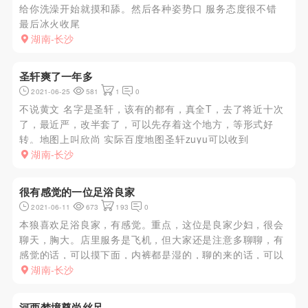
给你洗澡开始就摸和舔。然后各种姿势口 服务态度很不错
最后冰火收尾
湖南-长沙
圣轩爽了一年多
2021-06-25
581
1
0
不说黄文 名字是圣轩，该有的都有，真全T，去了将近十次
了，最近严，改半套了，可以先存着这个地方，等形式好
转。地图上叫欣尚 实际百度地图圣轩zuyu可以收到
湖南-长沙
很有感觉的一位足浴良家
2021-06-11
673
193
0
本狼喜欢足浴良家，有感觉。重点，这位是良家少妇，很会
聊天，胸大。店里服务是飞机，但大家还是注意多聊聊，有
感觉的话，可以摸下面，内裤都是湿的，聊的来的话，可以
啪啪。
湖南-长沙
河西梦境尊尚丝足