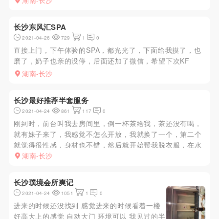
店不一样妹子会在水床上做臀推。磨。体验特别刺激。到床
湖南-长沙
上舔遍全身。而且妹子比较放的开。娇喘特别诱惑。口了20
分钟换了各种姿势。...
长沙东风汇SPA
2021-04-26
729
1
0
直接上门，下午体验的SPA，都光光了，下面给我摸了，也
磨了，奶子也亲的没停，后面还加了微信，希望下次KF
湖南-长沙
长沙最好推荐半套服务
2021-04-24
861
117
0
刚到时，前台叫我去房间里，倒一杯茶给我，茶还没有喝，
就有妹子来了，我感觉不怎么开放，我就换了一个，第二个
就觉得很性感，身材也不错，然后就开始帮我脱衣服，在水
床上洗澡，水床服务做完后就坐椅子上用b蹭我舔我耳朵咪
湖南-长沙
咪，然后我小弟弟也感觉了，然后manyou独龙等等，过了
一会我就射了，射...
长沙璞境会所爽记
2021-04-24
1051
1
0
进来的时候还没找到 感觉进来的时候看着一楼
好高大上的感觉 自动大门 环境可以 我见过的半