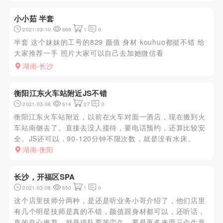
情。地方小，环境差了点。但超值，150做一
次。微胖，手感很好，超有感觉。
小小茹 半套
2021-03-10
669
1
0
半套 这个妹妹的工号的829 颜值 身材 kouhuo都挺不错 给
大家推荐一手 照片大家可以自己去加她微信看
湖南-长沙
衡阳江东火车站附近JS不错
2021-03-08
614
27
0
衡阳江东火车站附近，以前在火车对面一酒店，现在搬到火
车站南侧去了。直接去没人接待，要电话预约，还算比较安
全。JS还可以，90-120分钟不限次数，就是没有水床。
湖南-衡阳
长沙，开福区SPA
2021-03-08
650
1
0
这个店里技师分两种，是还是听业务小哥介绍了，他们店里
有几个明星技师是真的不错，颜值跟身材都可以，还听话，
真的良心推荐，就是排队要等蛮久。要是再多来两三个生意