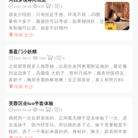
2021-06-03
878
1
0
朋友介绍的，只有丝足手推。环境不错，JS数
量有十多个，颜值控可以考虑，如果聊得好，还
有制服可以选。就是不好预约
湖南-长沙
喜盈门小妖精
2021-05-01
1092
2
0
之前群里很多人推荐她，以前在友阿奥莱附近做的，最近搬
到这边来了，高颜值 大奶子，暂时只搞半，服务控值得去，
真奶子，胸部夹着肉棒很爽！反正我喜欢，真人和照片80-
90%对版，态度很好。
湖南-长沙
芙蓉区全luo半套体验
2021-04-29
759
1
0
偶然间一次在群里加的。正闲着无聊于是去体验了一次。进
去选妹子。因为经常玩。所以挑的多了点。妹子质量都是不
错的。选了一个看起来最好的。身材好。胸大。跟其他半套