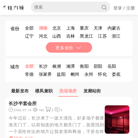
登录
注册
/
全部
湖南
北京
上海
重庆
天津
内蒙古
省份
辽宁
河北
山西
吉林
黑龙江
江苏
浙江
安徽
福建
江西
山东
河南
湖北
广东
更多省份
广西
海南
四川
贵州
云南
西藏
陕西
甘肃
青海
宁夏
新疆
香港
澳门
台湾
全部
长沙
株洲
湘潭
衡阳
邵阳
岳阳
城市
常德
张家界
益阳
郴州
永州
怀化
娄底
湘西
最新发布
楼凤兼职
洗浴场所
发廊站街
长沙半套会所
2022-07-14
160
2
0
今年过后，长沙来了一波大清洗，好多场子都逐
渐关门了，以前知道的地方都关门了，急需找到
一个高性价比的地方让我发泄和释放，于是在昨