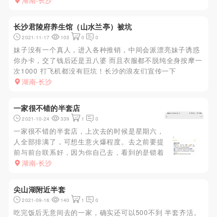
天找到了高质量和高性价比的丝足会所，和店内
湖南-长沙
人员沟通和预约了时间在第二天就火急火燎的跑
过去体验，进去一瞬间让我找到了熟悉的感觉还
长沙君陵府养生馆（山水兰亭）被坑
是跟以前一样的会所，不像现在...
2021-11-17
103
0
0
妹子没有一个真人，进入各种推销，中间会派漂亮妹子诱惑
你办卡，交了钱后还是丑八婆 而且衣服都不脱纯全身按摩一
次1000 打飞机都没有巨坑！长沙的浪友们宣传一下
湖南-长沙
一家很不错的半套店
2021-10-24
339
1
0
一家很不错的半套店，上次去的时候是星期六，
人全部排满了，可想生意火爆程度。去之前要提
前与前台联系好，因为你自己去，看到的是锁着
门的，要联系前台，然后才能进去，安全性十分
湖南-长沙
高。进去就是挑妹子，我挑的是一个娇小但是胸
巨大的妹子，就是有点老了，然后就是水床服
尖山湖附近半套
务，该有的都有，更为关键是这个...
2021-09-16
140
1
0
吃完饭后无意间去的一家，确实还可以500不到 半套齐活。