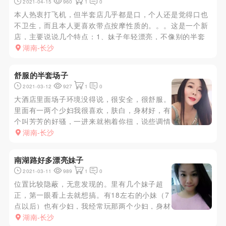
2021-04-15
960
1
0
本人热衷打飞机，但半套店几乎都是口，个人还是觉得口也
不卫生，而且本人更喜欢带点按摩性质的。。。这是一个新
店，主要说说几个特点：1、妹子年轻漂亮，不像别的半套
店里的老阿姨，这个店的技师普遍年轻漂亮，重点推荐88
湖南-长沙
号，你绝不会后悔。2、按摩到位，进去先洗澡，然后采耳
按摩推油，最后开始“...
舒服的半套场子
2021-03-12
927
1
0
大酒店里面场子环境没得说，很安全，很舒服。
里面有一两个少妇我很喜欢，肤白，身材好，有
个叫芳芳的好骚，一进来就抱着你扭，说些调情
的话。真没法抗拒。胸部有肉，手感不错。脱了
湖南-长沙
上衣直接吃奶子，最后kb。
南湖路好多漂亮妹子
2021-03-11
989
1
0
位置比较隐蔽，无意发现的。里有几个妹子超
正，第一眼看上去就想搞。有18左右的小妹（7
点以后）也有少妇，我经常玩那两个少妇，身材
丰满，肤白，长的也可以，性格也开放，服务热
湖南-长沙