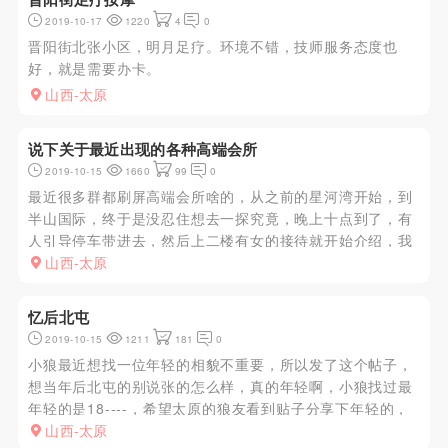
2019-10-17
1220
4
0
晋阳街北张小区，明月足疗。环境不错，技师服务态度也
好，就是需要办卡。
山西-太原
说下关于最近出现的各种高端会所
2019-10-15
1660
99
0
最近很多群都刷屏高端会所啥的，从之前的星河湾开始，到
半山国际，终于是没忍住想去一探究竟，晚上十点到了，有
人引导停车带进去，然后上二楼有女的接待就开始介绍，我
说你们这有啥区别呢，说的天花乱坠，和宣传的完全不符
山西-太原
合，而且时间很短。我说你们这太贵了，他们说就是因为贵
才让办卡，最低3万充，...
忆后北屯
2019-10-15
1211
181
0
小狼最近想找一位年轻的相貌不重要，所以发了这个帖子，
想当年后北屯的别说张的怎么样，真的年轻啊，小狼找过最
年轻的是18----，希望太原的狼友看到贴子分享下年轻的，
感谢！
山西-太原