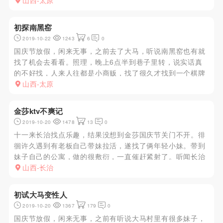
点，很无味。匆匆卸货走人，最不爽的一次
山西-太原
初探南黑窑
2019-10-22
1243
6
0
国庆节放假，闲来无事，之前去了大马，听说南黑窑也有就
找了机会去看看。照理，晚上6点半到巷子里转，说实话真
的不好找，人来人往都是小商贩，找了很久才找到一个棋牌
室附近有个大门，里面会有几个妹子出来招呼，可能是国庆
山西-太原
期间管得严吧，玩了一个感觉一般不如大马好，有同好的看
看南黑窑附近还有啥可...
金莎ktv不爽记
2019-10-20
1478
13
0
十一来长治找点乐趣，结果没想到金莎国庆节关门不开。徘
徊许久遇到有老板自己带妹拉活，遂找了俩年轻小妹。带到
妹子自己的公寓，做的很敷衍，一直催赶紧射了。听闻长治
花园歌城很是不一样，这次体验了太差。不联系各位ly去。
山西-长治
初试大马变性人
2019-10-20
1367
179
0
国庆节放假，闲来无事，之前有听说大马村里有很多妹子，