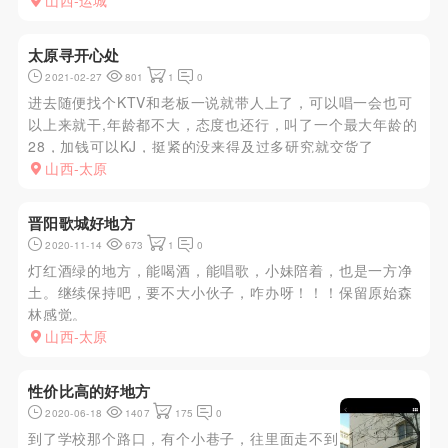
山西-运城
太原寻开心处
2021-02-27
801
1
0
进去随便找个KTV和老板一说就带人上了，可以唱一会也可
以上来就干,年龄都不大，态度也还行，叫了一个最大年龄的
28，加钱可以KJ，挺紧的没来得及过多研究就交货了
山西-太原
晋阳歌城好地方
2020-11-14
673
1
0
灯红酒绿的地方，能喝酒，能唱歌，小妹陪着，也是一方净
土。继续保持吧，要不大小伙子，咋办呀！！！保留原始森
林感觉。
山西-太原
性价比高的好地方
2020-06-18
1407
175
0
到了学校那个路口，有个小巷子，往里面走不到