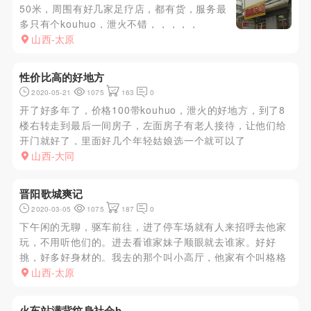
50米，周围有好几家足疗店，都有货，服务最
多只有个kouhuo，泄火不错，，，，，
山西-太原
性价比高的好地方
2020-05-21
1075
163
0
开了好多年了，价格100带kouhuo，泄火的好地方，到了8
楼右转走到最后一间房子，左面房子有老人接待，让他们给
开门就好了，里面好几个年轻姑娘选一个就可以了
山西-大同
晋阳歌城爽记
2020-03-05
1075
187
0
下午闲的无聊，驱车前往，进了停车场就有人来招呼去他家
玩，不用听他们的。进去看谁家妹子顺眼就去谁家。好好
挑，好多好身材的。我去的那个叫小高厅，他家有个叫格格
的，身材超好，还要给我玩69，那黑丝，那短裙真有手感，
山西-太原
就是感觉胸是做过的。玩的好的话可以带出来哦。请叫我雷
锋
火车站满背纹身社会b