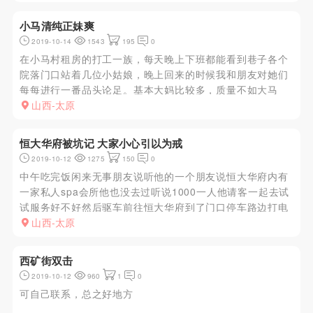
小马清纯正妹爽
2019-10-14
1543
195
0
在小马村租房的打工一族，每天晚上下班都能看到巷子各个
院落门口站着几位小姑娘，晚上回来的时候我和朋友对她们
每每进行一番品头论足。基本大妈比较多，质量不如大马
村。前天回去的时候路过巷口最外面一家看到门口站着一个
山西-太原
妹子，穿白色连衣裙，手捧一杯奶茶，低头玩手机。我朋友
说你看这个是极品，我道...
恒大华府被坑记 大家小心引以为戒
2019-10-12
1275
150
0
中午吃完饭闲来无事朋友说听他的一个朋友说恒大华府内有
一家私人spa会所他也没去过听说1000一人他请客一起去试
试服务好不好然后驱车前往恒大华府到了门口停车路边打电
话出来一个小弟带我们进入小区一个一层住宅房屋失望被坑
山西-太原
之旅正式开始……进入房内的装修不错还设有一个前台感觉
还不错我与朋友...
西矿街双击
2019-10-12
960
1
0
可自己联系，总之好地方