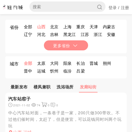
登录
注册
/
全部
山西
北京
上海
重庆
天津
内蒙古
省份
辽宁
河北
吉林
黑龙江
江苏
浙江
安徽
福建
江西
山东
河南
湖北
湖南
广东
更多省份
广西
海南
四川
贵州
云南
西藏
陕西
甘肃
青海
宁夏
新疆
香港
澳门
台湾
全部
太原
大同
阳泉
长治
晋城
朔州
城市
晋中
运城
忻州
临汾
吕梁
最新发布
楼凤兼职
洗浴场所
发廊站街
汽车站窑子
2021-11-02
74
0
0
中心汽车站对面，一条巷子是一家，200只做300带吹。不
过他们催时间，太赶了，但是便宜，可以花钱同时叫两个玩
玩