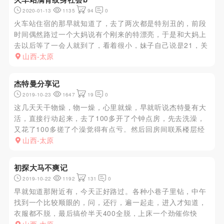
2020-01-13
1135
94
0
火车站住宿的那早就知道了，去了两次都是特别丑的，前段
时间偶然路过一个大妈说有个刚来的特漂亮，于是和大妈上
去以后等了一会人就到了，看着很小，妹子自己说是21，关
门开干，本人喜欢推车，软磨硬泡让妹子趴在床上一撩衣服
山西-太原
看见背上都是纹身，心想今儿还搞了一个社会b，抓住头发
冲刺完事后妹子还宋...
杰特曼分享记
2019-10-23
1647
19
0
这几天天干物燥，物一燥，心里就燥，早就听说杰特曼有大
活，直接行动起来，去了100多开了个钟点房，先去洗澡，
又花了100多搓了个澡觉得有点亏。然后回房间联系楼层经
理，没一会就通知我了，选了个700的，妹子颜值猛的一看
山西-太原
还不错，后仔细看看发现有点老了，真的有30多了，全套做
的还是蛮细致...
初探大马不爽记
2019-10-22
1192
131
0
早就知道那附近有，今天正好路过。各种小巷子里钻，中午
找到一个比较顺眼的，问，还行，遍一起走，进入才知道，
衣服都不脱，最后搞价半天400全脱，上床一个劲催你快