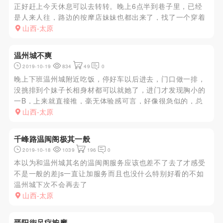
正好赶上今天休息可以去转转。晚上6点半到巷子里，已经
是人来人往，路边的按摩店妹妹也都出来了，找了一个穿着
暴露的妹子上前问价100元全套，于是就跟了进去。妹子个
山西-太原
子高瘦一看就是变性的，正好今天可以尝尝。妹子kouhuo
很好，很懂男人...
温州城不爽
2019-10-19
834
49
0
晚上下班温州城附近吃饭，停好车以后进去，门口做一排，
没挑排到个妹子长相身材都可以就她了，进门才发现胸小的
一B，上来就直接推，毫无体验感可言，好像很急似的，总
之性价比略低，适合卸货
山西-太原
千峰路温闽阁极其一般
2019-10-18
1039
196
0
本以为和温州城其名的温闽阁服务应该也差不了去了才感受
不是一般的差js一直让加服务而且也没什么特别好看的不如
温州城下次不会再去了
山西-太原
晋阳街足疗按摩