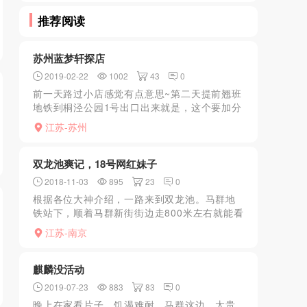
推荐阅读
苏州蓝梦轩探店
2019-02-22
1002
43
0
前一天路过小店感觉有点意思~第二天提前翘班
地铁到桐泾公园1号出口出来就是，这个要加分
~据说停车也是免费的。小店在一个小区的门
江苏-苏州
口，算是小区的辅房。门面显眼但是不算大，
里面倒是很大。进...
双龙池爽记，18号网红妹子
2018-11-03
895
23
0
根据各位大神介绍，一路来到双龙池。马群地
铁站下，顺着马群新街街边走800米左右就能看
到。门面不大，换鞋，洗澡，设施一般，没有
江苏-南京
海浪大。然后上楼进休息厅。刚坐下，就有Js
轮流上来问。第...
麒麟没活动
2019-07-23
883
83
0
晚上在家看片子。饥渴难耐。马群这边。太贵