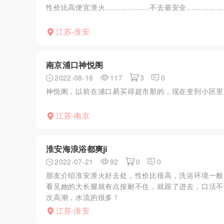
性价比高便宜泄火………………不去最安全……………
江苏-淮安
南京浦口神悦阁
2022-08-16
117
3
0
神悦阁，以前在浦口易买得超市那的，现在变到小区里
江苏-南京
淮安海浪浴都爽ji
2022-07-21
92
0
0
朋友介绍淮安泄火好去处，性价比很高，洗浴环境一般
看见她的大长腿就有点按耐不住，就跟了进去，口活不
次高潮，水流的很多！
江苏-淮安