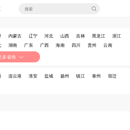
区
津
内蒙古
辽宁
河北
山西
吉林
黑龙江
浙江
北
湖南
广东
广西
海南
四川
贵州
云南
疆
香港
澳门
台湾
更多省份
通
连云港
淮安
盐城
扬州
镇江
泰州
宿迁