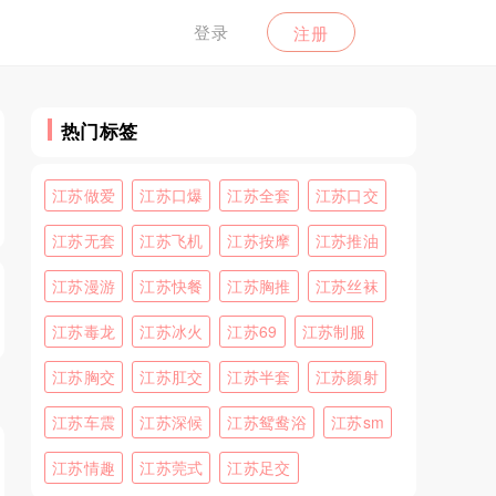
登录
注册
热门标签
江苏做爱
江苏口爆
江苏全套
江苏口交
江苏无套
江苏飞机
江苏按摩
江苏推油
江苏漫游
江苏快餐
江苏胸推
江苏丝袜
江苏毒龙
江苏冰火
江苏69
江苏制服
江苏胸交
江苏肛交
江苏半套
江苏颜射
江苏车震
江苏深候
江苏鸳鸯浴
江苏sm
江苏情趣
江苏莞式
江苏足交