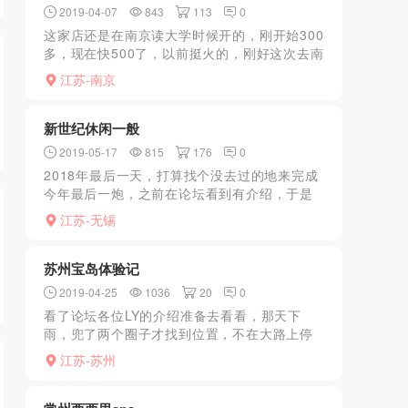
2019-04-07
843
113
0
这家店还是在南京读大学时候开的，刚开始300
多，现在快500了，以前挺火的，刚好这次去南
京出差住在酒店，没想到这个店还在，就去
江苏-南京
了，在宾馆的3楼，房间装修有点老了，不过服
务挺好的，应...
新世纪休闲一般
2019-05-17
815
176
0
2018年最后一天，打算找个没去过的地来完成
今年最后一炮，之前在论坛看到有介绍，于是
兴冲冲驱车前往，就在路边，南面可停车。遂
江苏-无锡
入内匆匆洗了下，直接上2楼包厢。不到5分钟
就来个JS，2...
苏州宝岛体验记
2019-04-25
1036
20
0
看了论坛各位LY的介绍准备去看看，那天下
雨，兜了两个圈子才找到位置，不在大路上停
车位不好找。进门之后直接上楼安排，本来想
江苏-苏州
找推荐的98号，可惜人气太高需要等一个小时
索性安排。连续来了...