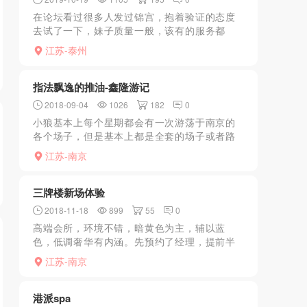
在论坛看过很多人发过锦宫，抱着验证的态度
去试了一下，妹子质量一般，该有的服务都
有，隐藏服务也没有发掘到，大同小异吧
江苏-泰州
指法飘逸的推油-鑫隆游记
2018-09-04
1026
182
0
小狼基本上每个星期都会有一次游荡于南京的
各个场子，但是基本上都是全套的场子或者路
边的小红灯的洗头房，没办法啊，想坛子里其
江苏-南京
他LY那样整天都在1000+以上的场子离爽来爽
去的也只有羡慕...
三牌楼新场体验
2018-11-18
899
55
0
高端会所，环境不错，暗黄色为主，辅以蓝
色，低调奢华有内涵。先预约了经理，提前半
小时即可，立即发来定位和说明，很贴心。提
江苏-南京
前预约可以减两三百。还能看图选人。一楼浴
室，小哥很殷勤，先问在...
港派spa