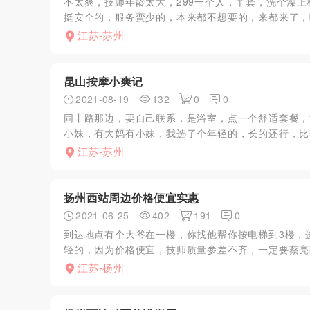
不太爽，技师年龄太大，299一个人，半套，洗个澡
挺安全的，服务蛮少的，本来都不想要的，来都来了，唉
江苏-苏州
昆山按摩小爽记
2021-08-19
132
0
0
同丰路那边，要自己联系，是浴室，点一个舒适套餐，
小妹，有大妈有小妹，我选了个年轻的，长的还行，比
江苏-苏州
扬州西站周边价格便宜实惠
2021-06-25
402
191
0
到达地点有个大爷在一楼，你找他帮你按电梯到3楼，
轻的，因为价格便宜，技师质量参差不齐，一定要蔡亮
江苏-扬州