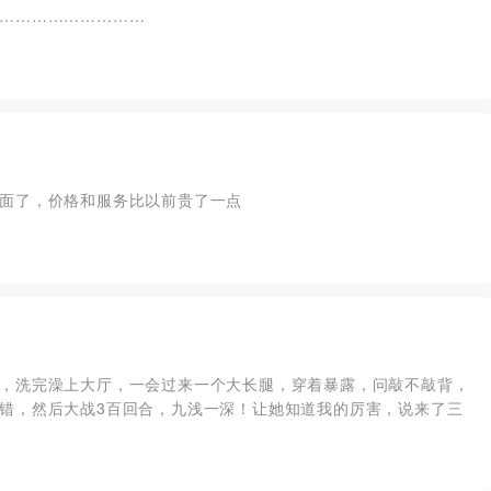
………………………
面了，价格和服务比以前贵了一点
，洗完澡上大厅，一会过来一个大长腿，穿着暴露，问敲不敲背，
错，然后大战3百回合，九浅一深！让她知道我的厉害，说来了三