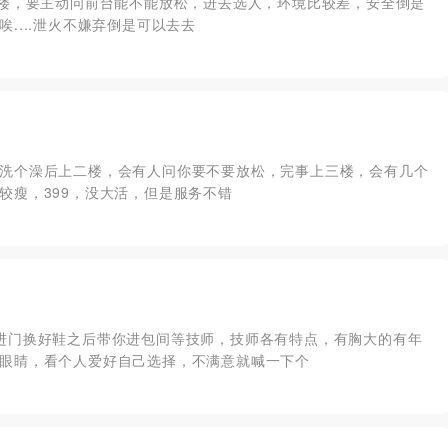
上楼，要主动问前台能不能放松，进去选人，环境比较差，安全倒是
....泄火不嫌弃倒是可以去去
洗个澡后上二楼，会有人问你要不要放松，完事上三楼，会有几个
较瘦，399，没大活，但是服务不错
进门换好鞋之后带你进包间等技师，技师各有特点，有胸大的有年
眼睛，看个人爱好自己选择，不满意就喊一下个