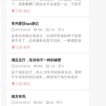
了。想着麒麟门那边会不会便宜一点。于是开
车过去看看。在文汇路这边有几排足疗店。来
江苏-南京
回逛了三四圈。发现漂亮的妹子还不少。于是
一家一家的进去问。那...
常州爱莎spa游记
2019-02-09
783
161
0
这家店光顾过很多次，以前经常做的两个技师
都不在了，总体服务还是可以的。一般都是做
398的kb，以前的777虽然颜值一般，但是服务
江苏-常州
特别卖力，下面又粉又紧，无奈只能扣扣摸摸
啊，后来结婚...
满足足疗，告诉你不一样的秘密
2018-09-03
889
134
0
这个满足足疗，本人12年开始就有去过。那时
中午休息时间比较长，就想找个地方休息休
息，顺便做个足疗什么的。后来发现可以有特
江苏-南京
殊服务。现在又看到论坛里很多狼友谈及，好
像还很火的样子，但是...
南京有风
2019-03-27
864
52
0