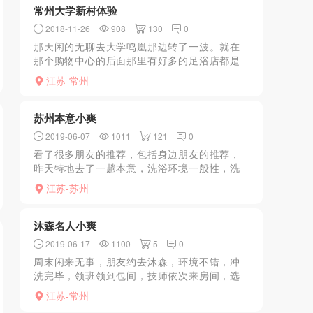
常州大学新村体验
2018-11-26
908
130
0
那天闲的无聊去大学鸣凰那边转了一波。就在
那个购物中心的后面那里有好多的足浴店都是
透明玻璃外面就可以看清里面的妹子转了好几
江苏-常州
圈就第一排的最后一家的感觉比较和我胃口。
进去后帮我先口了然后...
苏州本意小爽
2019-06-07
1011
121
0
看了很多朋友的推荐，包括身边朋友的推荐，
昨天特地去了一趟本意，洗浴环境一般性，洗
完上楼包厢，四川妹子，话是比较多，但是不
江苏-苏州
会令人反感，唯一缺点，胸有些下垂。简单按
摩之后直入主题，脱光...
沐森名人小爽
2019-06-17
1100
5
0
周末闲来无事，朋友约去沐森，环境不错，冲
洗完毕，领班领到包间，技师依次来房间，选
中满意为止，相中一丰满技师，manyou技巧不
江苏-常州
错，