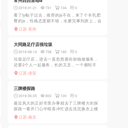
常州西西里spa
2019-01-21
731
104
0
看了ly帖子过去，推荐的js不在，来了个丰乳肥
臀的js，性格态度都不错，水磨完事到床上，会
让你选kb还是tt出货，只是房间不多，结束不能
江苏-常州
多躺会就告知要离开，总体来说环境还不错，
价格...
大同路足疗店很垃圾
2019-08-14
758
160
0
垃圾足疗店，进去一直忽悠着你加钱做服务，
还要2个人一起服务，长的又丑，一个都吃不
消，哪能上来2个哦，反正不能去，250打个飞
江苏-淮安
机真亏！
三牌楼探路
2019-06-05
800
100
0
最近风大的正好市里办事就去了三牌楼大街探
探路一看开门心中暗喜冲忙进去洗完换衣上楼
一问只有1毛中式按摩想想算了来都来了就随便
江苏-南京
按按还挺舒服结束交钱走人最进想正经按摩的
可以去其他的就算了