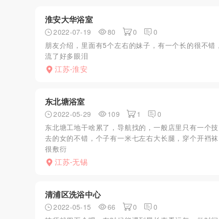
淮安大华浴室
2022-07-19
80
0
0
朋友介绍，里面有5个左右的妹子，有一个长的很不错
流了好多眼泪
江苏-淮安
东北塘浴室
2022-05-29
109
1
0
东北塘工地干啥累了，导航找的，一般店里只有一个技
去的女的不错，个子有一米七左右大长腿，穿个开裆袜，直
很敷衍
江苏-无锡
清浦区洗浴中心
2022-05-15
66
0
0