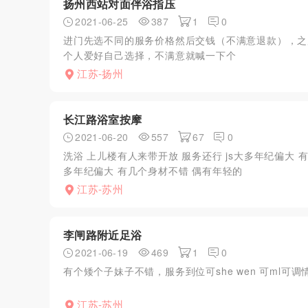
扬州西站对面伴浴指压
2021-06-25
387
1
0
进门先选不同的服务价格然后交钱（不满意退款），之
个人爱好自己选择，不满意就喊一下个
江苏-扬州
长江路浴室按摩
2021-06-20
557
67
0
洗浴 上儿楼有人来带开放 服务还行 js大多年纪偏大 
多年纪偏大 有几个身材不错 偶有年轻的
江苏-苏州
李闸路附近足浴
2021-06-19
469
1
0
有个矮个子妹子不错，服务到位可she wen 可ml可调
江苏-苏州