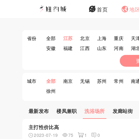
首页
地
省份
全部
江苏
北京
上海
重庆
天
安徽
福建
江西
山东
河南
湖
西藏
陕西
甘肃
青海
宁夏
新
城市
全部
南京
无锡
苏州
常州
南
徐州
最新发布
楼凤兼职
洗浴场所
发廊站街
主打性价比高
2023-07-19
75
1
0