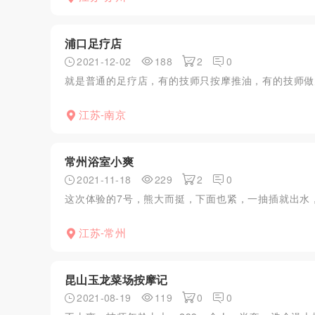
浦口足疗店
2021-12-02
188
2
0
就是普通的足疗店，有的技师只按摩推油，有的技师做
江苏-南京
常州浴室小爽
2021-11-18
229
2
0
这次体验的7号，熊大而挺，下面也紧，一抽插就出水
江苏-常州
昆山玉龙菜场按摩记
2021-08-19
119
0
0