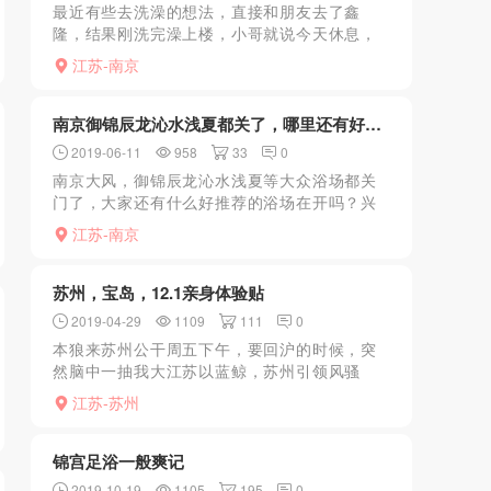
最近有些去洗澡的想法，直接和朋友去了鑫
隆，结果刚洗完澡上楼，小哥就说今天休息，
瞬间感觉应该是刮风了，下楼后免了浴资。后
江苏-南京
悔最近没看论坛啊，刚翻了几个帖子才发现已
经有朋友预警了。去鑫隆...
南京御锦辰龙沁水浅夏都关了，哪里还有好去处？
2019-06-11
958
33
0
南京大风，御锦辰龙沁水浅夏等大众浴场都关
门了，大家还有什么好推荐的浴场在开吗？兴
荣就别推荐了，新燕康不知道有没有开业，知
江苏-南京
道的说一下。中项spa不想做，不解渴没意思。
据我所知有几个会...
苏州，宝岛，12.1亲身体验贴
2019-04-29
1109
111
0
本狼来苏州公干周五下午，要回沪的时候，突
然脑中一抽我大江苏以蓝鲸，苏州引领风骚
佳？无数，银风鼎盛，共襄盛世实在激励人心
江苏-苏州
啊心动得不行于是行动然而叫个大学生上门，
傍晚约人妻ppp又被放...
锦宫足浴一般爽记
2019-10-19
1105
195
0