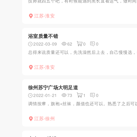
技师就四五个吧，有时候能遇到黑长直看运气，做时间
江苏-淮安
浴室质量不错
2022-03-09
62
0
0
总得来说质量还可以，先洗澡然后上去，自己慢慢选，
江苏-淮安
徐州苏宁广场大明足道
2022-01-21
73
1
0
调情按摩，旗袍+丝袜，颜值也还可以。熟悉了之后可以
江苏-徐州