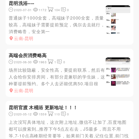
昆明洗浴----
验?上位互换...
2020-07-01
1172
104
0
普通妹子1000全套，高端妹子2000全套，质量
较高，高端妹子需要提前预定，偶尔去去就行，
消费略贵，安全第一
云南-昆明
高端会所消费略高
2020-06-30
1963
1
0
场所比较隐蔽，安全性高，要提前联系，然后有
人会给你安排房间，有部分是兼职的学生妹，这
种要提前预约。多个人去还能优惠50.项目很
多，妹子漂亮，爽，就是略贵了。
云南-昆明
昆明官渡 木桶浴 更新地址！！！
2020-05-12
1559
110
0
上次没写具体地址，这次附上地址,微信不让加了,百度地图
都可以搜索到,,推荐下午5点左右去，JS最多，而且不用
等,7-10点高峰期经常要等，如果前门关着,记住位置,前门找