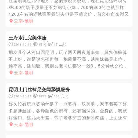
在昆明玩过几个地方，总的来说比较坑，现在昆明这环境有
些500的场子质量还不如站街小妹，700的800的也就那样
1200左右的还勉强看得过去但是不值这价，前久心血来潮又
不知道好的场子于是去了这个读大学的时候一个宿舍都经常
云南-昆明
去的场子，总的来说这里性价比还是比较高的，位置隐蔽，
不容易被发...
王府水汇完美体验
2018-10-19
1510
17
0
朋友几个从河口回昆明，玩了两天两夜越南妹，其实体验算
不上好，说是说包夜但每一炮质量不高，越南妹都是上位，
频率高，还能吸，我朋友老司机都说一般3，5分钟就交枪，
纯粹皮肉交易，不好玩。回昆后先是说找个花歌厅，找个公
云南-昆明
主撩撩骚，出个台还不是美滋滋？结果经理说那天晚上刚好
妹妹不够，实在抱歉...
昆明上门丝袜足交闻舔摸服务
2018-10-17
1932
189
0
好久没有玩老婆的丝足了，老婆有一双美腿，家里我买了好
多超薄丝袜，各种颜色的都有，还有漏洞的、全身的，我就
好这口。这几天出差，带了老婆穿过的超薄肉丝，上面还有
老婆的脚臭和香水味。今天特别想找个丝足妹玩玩，我之前
云南-昆明
没有找过丝足，也没有嫖过，不是说不想或不敢，只是怕不
安全，但今天特别想，...