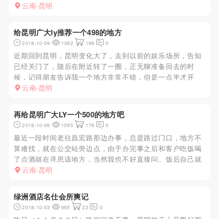
用。答曰XJ自己上来谈。约5分钟，上来一瘦小黝黑看不出
云南-昆明
年龄的XJ，报价全套600，看到这幅样子，我就没什么兴趣
了，直接赶走...
给昆明广大ly推荐一个498的地方
2018-10-09
1382
198
0
近期回到昆明，昆明变化大了，去到以前的娱乐场所，告知
已经关门了，随后在附近转了一圈，正无聊准备回去的时
候，记得朋友告诉我一个地方非常不错，但是一点半才开
门，没办法，去附近弄了点吃的，两点到了那里，进门服务
云南-昆明
员的态度不错，带着我进房间，来了好几个女的，我选了一
个，其余的走了，JS挺厉...
再给昆明广大LY一个500的地方吧
2018-10-08
1095
176
0
最近一段时间老往昌宏路那边办事，总是路过门口，地方不
算难找，就在公交站旁边点，由于办完事之后和客户吃饭喝
了点酒就在寻思该地方，当然我也不好直接问。饭后自己就
悄悄摸了过去，门口各种盘问，最后磨了好一会才最终让
云南-昆明
进，最后终于留到了电话。之后最中意的地方是发现有水
床，还不错，过程就不多说...
绿洲酒店名仕会所爽记
2018-10-03
965
22
0