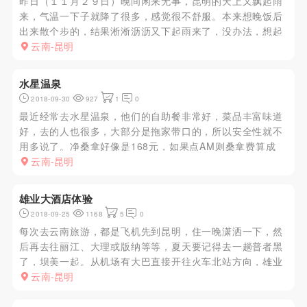
昨日（１１月２９日）晚间闲来无事，昆明的天上又飘起雨
来，气温一下子就降了很多，感觉很不舒服。本来想晚饭后
出来散个步的，结果淅淅沥沥又下起雨来了，没办法，想起
之前去过的一家会所，感觉还可以，准备驱车前去，可惜手
云南-昆明
机换了，找不到电话，只是依稀记得经理好像姓谢。但是最
近风声比较平稳，所以...
水星温泉
2018-09-30
927
1
0
最近经常去水星温泉，他们的自助餐非常好，菜品丰富味道
好，去的人也很多，大部分是拖家带口的，所以安全性就不
用多说了。净桑拿好像是168元，如果点AM则桑拿费算成
100元，总共也就399元。他们的AM房很小也很昏暗，带一
云南-昆明
个独立卫生间，硬件上有点寒酸。这次体验的是15号，比较
高长头发外...
雄业大酒店体验
2018-09-25
1168
5
0
每次去云南旅游，都是飞机先到昆明，住一晚潇洒一下，然
后再去往丽江、大理或版纳等等，夏天要记得去一趟普者黑
了，坝美一起。从机场有大巴直接开往火车北站方向，雄业
大酒店附近。找一个附近的快捷酒店住下，只要环境卫生就
云南-昆明
好了，省点钱给小姐啦。老规矩找个小店，点几个小菜，喝
瓶劲酒，然后预计在晚...