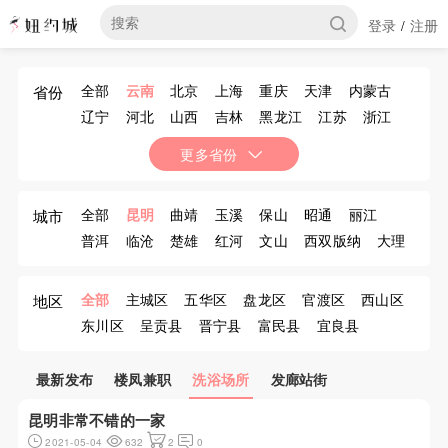
登录
注册
/
全部
云南
北京
上海
重庆
天津
内蒙古
省份
辽宁
河北
山西
吉林
黑龙江
江苏
浙江
安徽
福建
江西
山东
河南
湖北
湖南
更多省份
广东
广西
海南
四川
贵州
西藏
陕西
甘肃
青海
宁夏
新疆
香港
澳门
台湾
全部
昆明
曲靖
玉溪
保山
昭通
丽江
城市
普洱
临沧
楚雄
红河
文山
西双版纳
大理
德宏
怒江傈
迪庆
全部
主城区
五华区
盘龙区
官渡区
西山区
地区
东川区
呈贡县
晋宁县
富民县
宜良县
石林彝族自治县
嵩明县
禄劝彝族苗族自治县
寻甸回族彝族自治县
安宁市
最新发布
楼凤兼职
洗浴场所
发廊站街
昆明非常不错的一家
2021-05-04
632
2
0