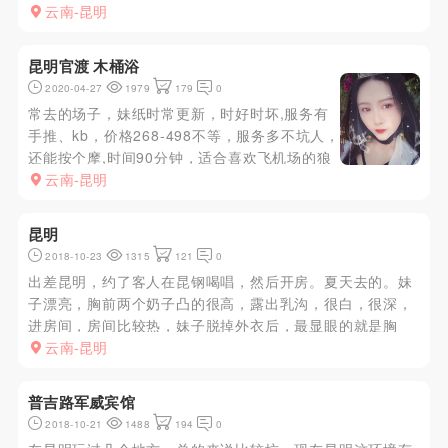
个路口绕进去里面,有后门！ 服务有手推、KB、除了不做AI
云南-昆明
以外其他都有！
昆明官渡 木桶浴
2020-04-27
1979
179
0
常去的场子，妹纸时常更新，时好时坏,服务有
手推、kb，价格268-498不等，服务多不坑人，
还能按个摩,时间90分钟，适合喜欢飞机场的狼
友！
云南-昆明
昆明
2018-10-23
1315
121
0
出差昆明，约了客人在昆钢喝唱，然后开房。夏天去的。妹
子漂亮，胸前两个奶子凸的很高，露出乳沟，很白，很深，
进房间，房间比较热，妹子脱掉外衣后，最显眼的就是胸
器，由于喝了点酒，精虫上脑，没忍住，直接袭击了她的胸
云南-昆明
器，她慢慢的脱掉衣服，只留内衣裤，性感的身材展现在我
的眼前，没有一丝赘肉的...
普吉路军威宾馆
2018-10-21
1488
194
0