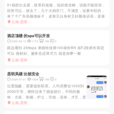
51就想出去耍，联系到老板，说的很含糊，说能不能安排，
回答可以，就去了，几个大妈开门，不满意，说要年轻的，
来了个广东高颜值妹子，皮肤又白身材又好颜值还高，直接
安排，600安排一次，很给力，爽歪歪
云南-昆明
酒店顶楼 的spa可以开发
2020-08-13
1172
196
0
路边看到 299spa 单独给技师100就给KH 加FJ技师长得还
可以 身材好。服务也还算尽力 就是按摩一般
云南-昆明
昆明凤楼 比较安全
2020-07-01
1306
156
0
位置隐蔽，需要提前联系。人均消费在1000到
2000不等，模特过来了挑选就行，不同的服
饰，古装，制服，护士，空姐，湿身，才艺，柔
韧度，样样精通。项目三十多种，全套服务?一
云南-昆明
条龙?花活24式，?SM?制服系列?灵性双人系
列?鸳鸯戏水?玉足缠身??后挺诱惑?binghuo体