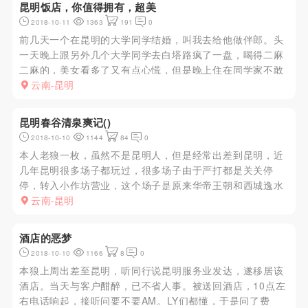
昆明饭店，你值得拥有，超美
2018-10-11
1363
191
0
前几天一个在昆明的大学同学结婚，叫我去给他做伴郎。头
一天晚上跟另外几个大学同学去白塔路疯了一盘，喝得二麻
二麻的，美女看多了又有点心慌，但是晚上住在同学家不敢
造次。婚礼当天酒席在昆明饭店办的，晚饭吃完后新郎官给
云南-昆明
我说酒店送了一张大床房喊我去住，我心里一阵窃喜。来到
大床房，环境真的是很...
昆明春谷清泉爽记()
2018-10-10
1144
84
0
本人老狼一枚，虽然不是昆明人，但是经常出差到昆明，近
几年昆明很多场子都玩过，很多场子由于严打都是关关停
停，转入小作坊营业，这个场子是原来华帝王朝和西城逸水
那帮人搞的，在昆明还算靠谱，不像佳华、朱美拉那样价格
云南-昆明
虚高，总体来说还算可以，喜欢此道的LY可以去体验一下。
言归正转，这个月去昆...
酒店的恶梦
2018-10-10
1166
8
0
本狼上周出差至昆明，听同行说昆明服务业发达，遂移居该
酒店。当天与客户酣醉，已不省人事。被送回酒店，10点左
右电话响起，接听问要不要AM。LY们都懂，于是问了费