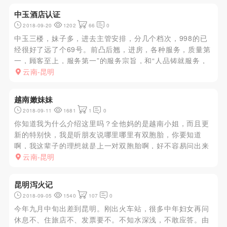
年轻~这就是资本，身...
中玉酒店认证
2018-09-20
1202
66
0
中玉三楼，妹子多，进去主管安排，分几个档次，998的已
经很好了远了个69号。前凸后翘，进房，各种服务，质量第
一，顾客至上，服务第一”的服务宗旨，和“人品铸就服务，
品质铸就信誉”的运作理念，为您提供一个方便，快捷，舒
云南-昆明
适，安全，性价比最高的服务平台。为您送去真诚和温暖，
用我们的服务为...
越南嫩妹妹
2018-09-11
1681
1
0
你知道我为什么介绍这里吗？全他妈的是越南小姐，而且更
新的特别快，我是听朋友说哪里哪里有双胞胎，你要知道
啊，我这辈子的理想就是上一对双胞胎啊，好不容易问出来
朋友直接带我就去了，地址已经写下了，大家可以查阅，不
云南-昆明
太好找，到时候电话联系老板吧，去了一问，双胞胎晚上才
来，我下午就要赶火车离...
昆明泻火记
2018-09-05
1540
107
0
今年九月中旬出差到昆明。刚出火车站，很多中年妇女再问
休息不、住旅店不、发票要不。不知水深浅，不敢应答。由