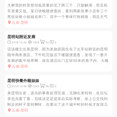
大树营的村里那些低质量的见了两三个，只能解渴，而且机
车质量又低。某日傍晚随便逛街，看到两家按摩小店有三个
黑丝短裙小姐姐在串门，其中一个整体打扮精致，而且天气
冷又如此打扮猜测有猫腻，所以记住地址，大概九点左右回
云南-昆明
到那个地方，进门后那个精致小姐姐刚好在，问有何服务，
小姐姐叫先进房间，知...
昆明站附近发廊
2018-10-20
1508
53
0
话说楼主出差昆明，因为差旅原因住在了火车站附近的昆明
颐华商务酒店。下午吃完饭后下楼随便逛逛，发现了一整片
发廊的集中地带啊，就在酒店出门左转50米的巷子内。大概
分布有五六家小发廊，转的时候频频有大妈示意进来。刚吃
云南-昆明
完饭在附近逛逛，发现还有好多大妈在散发小卡片。散步之
后回酒店打了下小卡...
昆明快餐外籍妹妹
2018-10-09
1345
56
0
来昆明出差，该办的事夜处理完成，无聊出来转转，在论坛
里也先看了看，后续决定还是亲自实际考察。坐上公交找到
附近的村子里转啊转，在要出了这个城中村的时候才发现几
家，简单寒暄两句，人家也知道我的来意，哈哈，直接让我
云南-昆明
上楼了，一会儿老板娘带着一个妹妹进来了，很满意，小啊