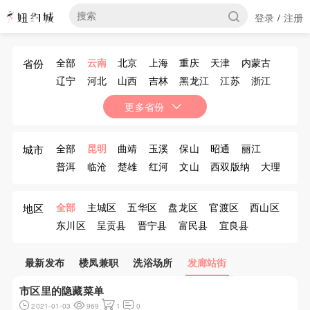
登录
注册
/
全部
云南
北京
上海
重庆
天津
内蒙古
省份
辽宁
河北
山西
吉林
黑龙江
江苏
浙江
安徽
福建
江西
山东
河南
湖北
湖南
更多省份
广东
广西
海南
四川
贵州
西藏
陕西
甘肃
青海
宁夏
新疆
香港
澳门
台湾
全部
昆明
曲靖
玉溪
保山
昭通
丽江
城市
普洱
临沧
楚雄
红河
文山
西双版纳
大理
德宏
怒江傈
迪庆
全部
主城区
五华区
盘龙区
官渡区
西山区
地区
东川区
呈贡县
晋宁县
富民县
宜良县
石林彝族自治县
嵩明县
禄劝彝族苗族自治县
寻甸回族彝族自治县
安宁市
最新发布
楼凤兼职
洗浴场所
发廊站街
市区里的隐藏菜单
2021-01-03
969
1
0