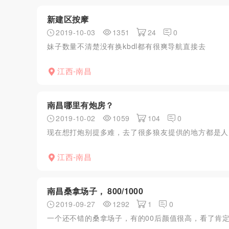
新建区按摩
2019-10-03
1351
24
0
妹子数量不清楚没有换kbdl都有很爽导航直接去
江西-南昌
南昌哪里有炮房？
2019-10-02
1059
104
0
现在想打炮别提多难，去了很多狼友提供的地方都是人
江西-南昌
南昌桑拿场子， 800/1000
2019-09-27
1292
1
0
一个还不错的桑拿场子，有的00后颜值很高，看了肯