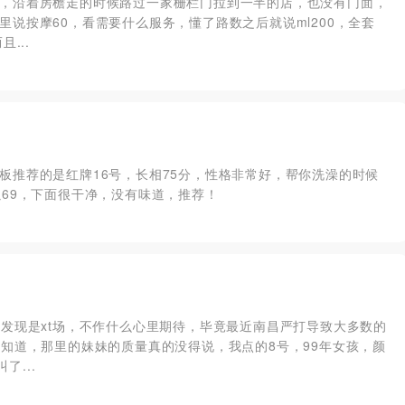
，沿着房檐走的时候路过一家栅栏门拉到一半的店，也没有门面，
说按摩60，看需要什么服务，懂了路数之后就说ml200，全套
...
板推荐的是红牌16号，长相75分，性格非常好，帮你洗澡的时候
69，下面很干净，没有味道，推荐！
候发现是xt场，不作什么心里期待，毕竟最近南昌严打导致大多数的
知道，那里的妹妹的质量真的没得说，我点的8号，99年女孩，颜
了...