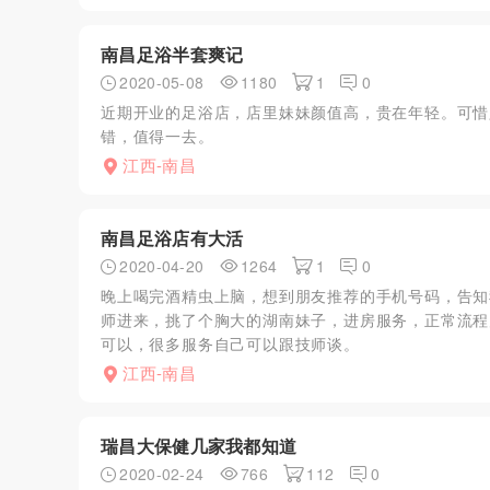
南昌足浴半套爽记
2020-05-08
1180
1
0
近期开业的足浴店，店里妹妹颜值高，贵在年轻。可惜
错，值得一去。
江西-南昌
南昌足浴店有大活
2020-04-20
1264
1
0
晚上喝完酒精虫上脑，想到朋友推荐的手机号码，告知
师进来，挑了个胸大的湖南妹子，进房服务，正常流程
可以，很多服务自己可以跟技师谈。
江西-南昌
瑞昌大保健几家我都知道
2020-02-24
766
112
0