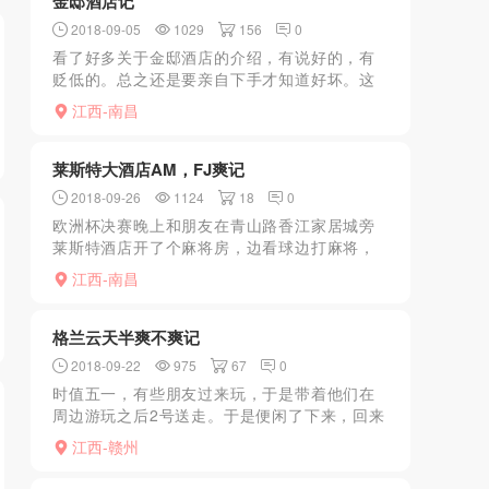
金邸酒店记
2018-09-05
1029
156
0
看了好多关于金邸酒店的介绍，有说好的，有
贬低的。总之还是要亲自下手才知道好坏。这
天中午没吃午饭就杀过去，马路对面有个叫金
江西-南昌
邸烟酒的，买了包烟定定神。看看时间1点整，
于是按照LY们提示...
莱斯特大酒店AM，FJ爽记
2018-09-26
1124
18
0
欧洲杯决赛晚上和朋友在青山路香江家居城旁
莱斯特酒店开了个麻将房，边看球边打麻将，
因为人多做梦轮流上，期间看到4楼有足浴
江西-南昌
AM，就下去放松放松。问了下情况，本狼不喜
欢推油，弄的身上不爽...
格兰云天半爽不爽记
2018-09-22
975
67
0
时值五一，有些朋友过来玩，于是带着他们在
周边游玩之后2号送走。于是便闲了下来，回来
路上想着之前听说格兰云天的B格比较高，正好
江西-赣州
有时间便想着去尝试一下。便独自一人驱车前
往，这里停车倒是...