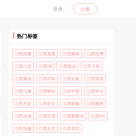
登录
注册
热门标签
江西快餐
江西做爱
江西胸推
江西按摩
江西口交
江西69
江西推油
江西飞机
江西毒龙
江西丝袜
江西全套
江西漫游
江西口爆
江西胸交
江西半套
江西冰火
江西无套
江西肛交
江西制服
江西颜射
江西深候
江西车震
江西鸳鸯浴
江西sm
江西情趣
江西足交
江西莞式