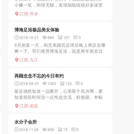
小赚一笔，闲得无聊，发现陆陆续续好多澡堂
都开业了，便来到东门的小东方洗浴，打算洗
江西-萍乡
个澡放松放松。一到前台，直接问我洗澡还是
按摩，这也太明目张胆...
博海足浴极品美女体验
2018-10-21
884
167
0
3月的某一天，和兄弟踢完足球后晚上商议去哪
爽一下。哥们推荐博海足浴，说是两年前去过
几次，有个96年的妹子，嫩，水多。听得我心
江西-九江
里痒痒的，果断驱车赶赴。刚到门口看里面做
了几个连衣短裙的...
再顾念念不忘的今日有约
2018-09-10
1083
130
0
最近偶然知道一品重开，心里那个高兴啊，要
知道前段时间没一点性息交流，好烦躁。本帖
也算是纪念一品重开吧。
江西-南昌
水分子会所
2018-11-08
858
73
0