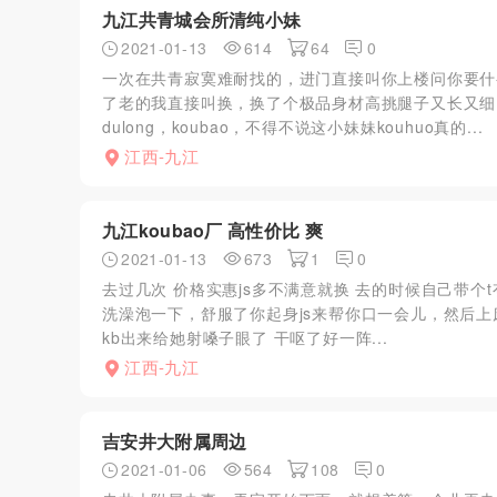
九江共青城会所清纯小妹
2021-01-13
614
64
0
一次在共青寂寞难耐找的，进门直接叫你上楼问你要什么
了老的我直接叫换，换了个极品身材高挑腿子又长又细，
dulong，koubao，不得不说这小妹妹kouhuo真的...
江西-九江
九江koubao厂 高性价比 爽
2021-01-13
673
1
0
去过几次 价格实惠js多不满意就换 去的时候自己带
洗澡泡一下，舒服了你起身js来帮你口一会儿，然后上床man
kb出来给她射嗓子眼了 干呕了好一阵...
江西-九江
吉安井大附属周边
2021-01-06
564
108
0