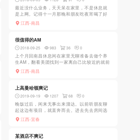
最近没什么业务，天天呆在家里，不是休息就
是上网。记得十一月那晚和朋友吃夜宵喝了好
多白酒。大晚上睡不着想着吃酒时候看到的那
江西-南昌
些美女丝袜翘臀，加上酒劲下半身都炙热了。
想去发泄下，可不想去...
很值得的AM
2018-09-25
983
36
0
上个月回南昌休息闲在家里无聊准备去做个养
生AM，翻看美团找到一家离自己比较近的就前
去一探究竟。美团真的是个神奇，只要AM带肾
江西-南昌
保健的都是可以DFJ的，还能摸上几把。可以
解解馋。言归正...
上高曼哈顿爽记
2019-09-19
1207
68
0
晚饭过后，闲来无事出来溜达。以前听朋友聊
起这边有项目，就直奔而去。进去先去房间选
人，后面技师再带你去做项目的房间。过程不
江西-宜春
就表述了，文笔不太好！
某酒店不爽记