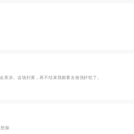
走茶凉。这场扫黄，再不结束我都要去做强奸犯了。
定想操