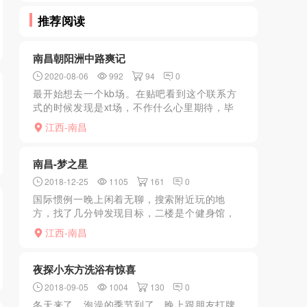
推荐阅读
南昌朝阳洲中路爽记
2020-08-06
992
94
0
最开始想去一个kb场。在贴吧看到这个联系方
式的时候发现是xt场，不作什么心里期待，毕
竟最近南昌严打导致大多数的kb场所已经凉
江西-南昌
了，所以没办法就问了问。结果过去了才知
道，那里的妹妹的质...
南昌-梦之星
2018-12-25
1105
161
0
国际惯例一晚上闲着无聊，搜索附近玩的地
方，找了几分钟发现目标，二楼是个健身馆，
进去和部长聊了下，上菜很快，大波，很骚
江西-南昌
气，服务爽，半套推荐
夜探小东方洗浴有惊喜
2018-09-05
1004
130
0
冬天来了，泡澡的季节到了，晚上跟朋友打牌