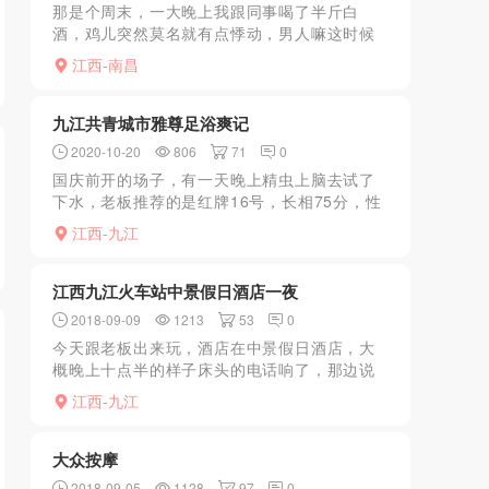
那是个周末，一大晚上我跟同事喝了半斤白
酒，鸡儿突然莫名就有点悸动，男人嘛这时候
就想着让它透透气，立马打车来到这，直接联
江西-南昌
系好经理经理把我和同事安排分别2个房间叫我
们等待，这里姑娘不是...
九江共青城市雅尊足浴爽记
2020-10-20
806
71
0
国庆前开的场子，有一天晚上精虫上脑去试了
下水，老板推荐的是红牌16号，长相75分，性
格非常好，帮你洗澡的时候就开始发骚，含着
江西-九江
热水舔JB，后面服务也很给力，可以69，下面
很干净，没有...
江西九江火车站中景假日酒店一夜
2018-09-09
1213
53
0
今天跟老板出来玩，酒店在中景假日酒店，大
概晚上十点半的样子床头的电话响了，那边说
要不要技师服务，问下内容，答曰都有的，一
江西-九江
下懂了。进来之后本狼一瞥，看到一个大胖
妞，顿时倒了胃口，说换...
大众按摩
2018-09-05
1128
97
0