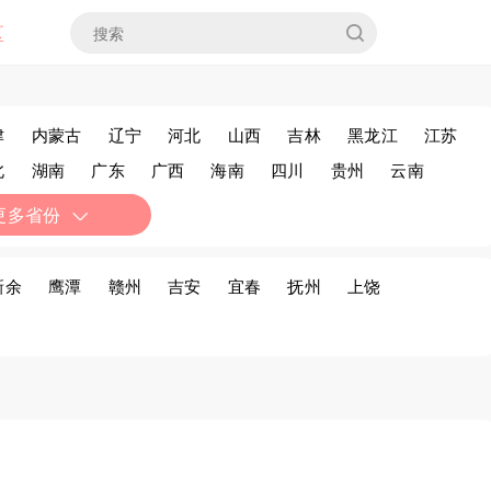
区
津
内蒙古
辽宁
河北
山西
吉林
黑龙江
江苏
北
湖南
广东
广西
海南
四川
贵州
云南
疆
香港
澳门
台湾
更多省份
新余
鹰潭
赣州
吉安
宜春
抚州
上饶