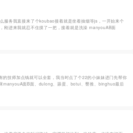
服务我直接来了个koubao接着就是坐着抽烟等js，一开始来个
刚进来我就忍不住摸了一把，接着就是洗澡 manyouAB面
个t有的技师加点钱就可以全套，我当时点了个22的小妹妹进门先帮你
youA面B面、dulong、舔蛋、botui、臀推、binghuo最后