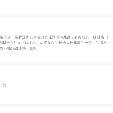
足疗店，招牌透出的粉色灯光让我明白此处必有好玩的，经过店门
MM坐在沙发上玩手机，两双又白又长的大长腿露在一旁，我情不
不能炮很遗憾，但好...
好的