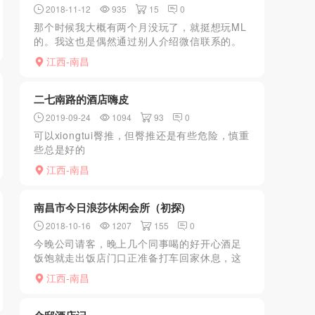
2018-11-12
935
15
0
那个时候我大概有两个月没玩了，就挺想玩ML
的。我这也是偶然通过别人介绍微信联系的。
我打了个滴滴到了那边，微信上事先联系的那
江西-南昌
个类似拉皮条的男的。等我到了酒店门口就会
来接我。到了他们租...
二七南路的酒店嗨皮
2019-09-24
1094
93
0
可以xiongtui臀推，但臀推还是有些危险，慎重
些总是好的
江西-南昌
南昌市今日浪莎休闲会所（初探)
2018-10-16
1207
155
0
今晚公司请客，晚上几个同事喝的好开心酒足
饭饱就走出饭店门口正准备打车回家休息，这
时过来一个男孩子拿了一张单子发到我手上，
江西-南昌
上面图案极具诱惑都是性感女子的画面，一看
内容介绍非常挑逗，看...