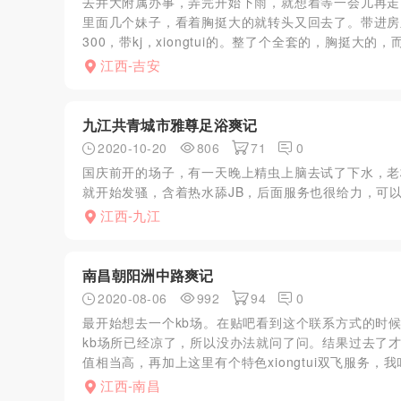
去井大附属办事，弄完开始下雨，就想着等一会儿再走
里面几个妹子，看着胸挺大的就转头又回去了。带进房里
300，带kj，xiongtui的。整了个全套的，胸挺大的，而且
江西-吉安
九江共青城市雅尊足浴爽记
2020-10-20
806
71
0
国庆前开的场子，有一天晚上精虫上脑去试了下水，老
就开始发骚，含着热水舔JB，后面服务也很给力，可以
江西-九江
南昌朝阳洲中路爽记
2020-08-06
992
94
0
最开始想去一个kb场。在贴吧看到这个联系方式的时
kb场所已经凉了，所以没办法就问了问。结果过去了才
值相当高，再加上这里有个特色xiongtui双飞服务，我叫
江西-南昌