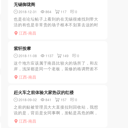
无锡御珑阁
2018-12-31
864
117
0
也是在论坛帖子上看到的在无锡很难找到带大
活的有也是非常贵的场子根本不划算去这的时
候是下午1点多没什么人环境很一般简单冲了个
江西-南昌
凉上楼进大厅躺下有mm来搭讪按摩按了一会唠
嗑了解和论坛讲诉...
紫轩按摩
2018-11-08
1137
149
0
这个地方应该属于南昌比较火的场所了，和左
岸，浅深都是同一个老板，装修的格调野差不
多。里面的妹子都比较年轻，最小的我体验过
江西-南昌
的有98年的，里面的技师还是挺放得开的，除
了ml。kb，du...
赶火车之前体验大家热议的红楼
2018-09-02
841
157
0
之前的贴被管理员大大直接拉到回收站，我想
说的是，背后是女同事啊，发帖是高危的啊，
上周末去南昌出差，本来周日晚上六点半的
江西-南昌
车，想到狼油门极力推荐的红楼19号和风骚的