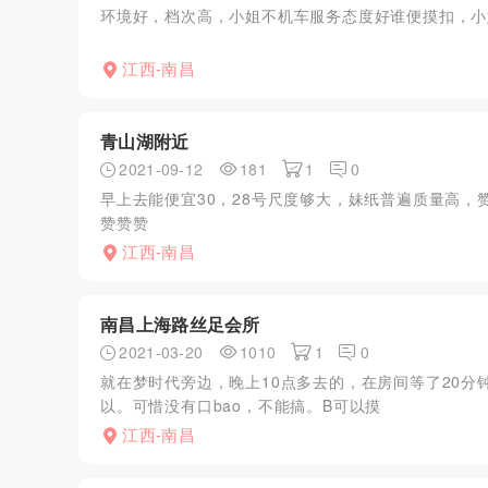
环境好，档次高，小姐不机车服务态度好谁便摸扣，小
江西-南昌
青山湖附近
2021-09-12
181
1
0
早上去能便宜30，28号尺度够大，妹纸普遍质量高
赞赞赞
江西-南昌
南昌上海路丝足会所
2021-03-20
1010
1
0
就在梦时代旁边，晚上10点多去的，在房间等了20
以。可惜没有口bao，不能搞。B可以摸
江西-南昌