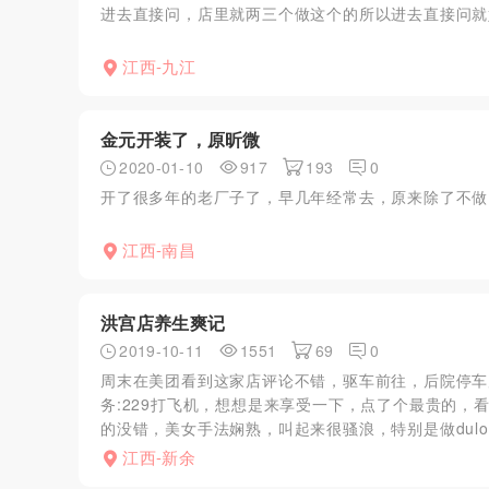
进去直接问，店里就两三个做这个的所以进去直接问就
江西-九江
金元开装了，原昕微
2020-01-10
917
193
0
开了很多年的老厂子了，早几年经常去，原来除了不做
江西-南昌
洪宫店养生爽记
2019-10-11
1551
69
0
周末在美团看到这家店评论不错，驱车前往，后院停车
务:229打飞机，想想是来享受一下，点了个最贵的，
的没错，美女手法娴熟，叫起来很骚浪，特别是做dulong
江西-新余