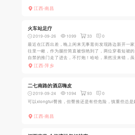
江西-南昌
火车站足疗
2019-09-26
1099
33
0
最近在江西出差，晚上闲来无事逛街发现路边新开一家
往里一瞅，作为腿控简直被惊艳到了，两位穿着短裙的
自禁的推门走了进去，不打炮！哈哈，果然没来错，虽然
江西-萍乡
二七南路的酒店嗨皮
2019-09-24
1094
93
0
可以xiongtui臀推，但臀推还是有些危险，慎重些总是
江西-南昌