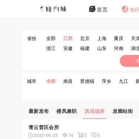
首页
地
省份
全部
江西
北京
上海
重庆
天
浙江
安徽
福建
山东
河南
湖
西藏
陕西
甘肃
青海
宁夏
新
城市
全部
南昌
景德镇
萍乡
九江
最新发布
楼凤兼职
洗浴场所
发廊站街
青云普区会所
2022-06-23
74
0
0